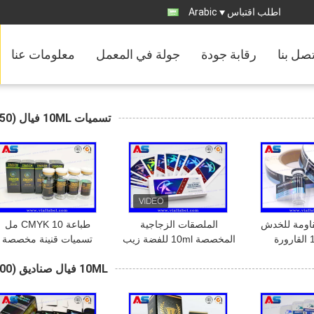
اطلب اقتباس
Arabic
تصل بنا
رقابة جودة
جولة في المعمل
معلومات عنا
تسميات 10ML فيال
(150)
اومة للخدش
الملصقات الزجاجية
طباعة CMYK 10 مل
10ml PP القارورة
المخصصة 10ml للفضة زيب
تسميات قنينة مخصصة
مية الزجاجات
قفل ألومنيوم ورق البول
لزجاجات الطب الزجاجي
10ML فيال صناديق
(200)
اويات