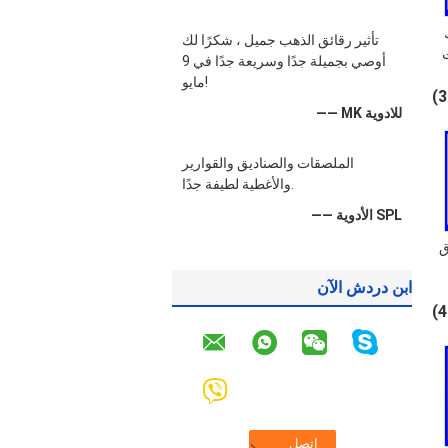
تأثير رقائق الذهب جميل ، شكرًا لك
ت
أوصي بجميلة جدًا وسريعة جدًا في 9
مايو!
ن
—— MK للادوية
الملصقات والصناديق والقوارير
والأغطية لطيفة جدًا.
—— الأدوية SPL
ق
ابن دردش الآن