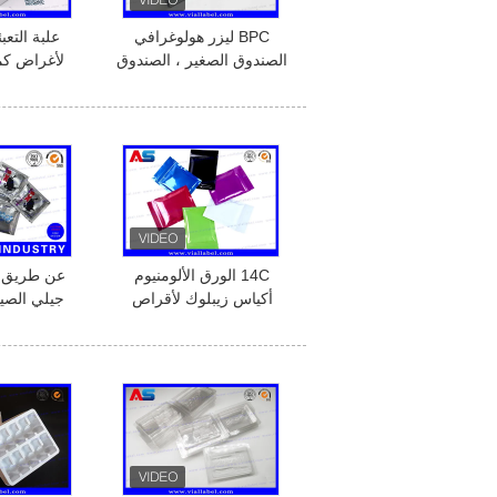
BPC ليزر هولوغرافي
علبة التعبئ
الصندوق الصغير ، الصندوق
لأغراض كم
الصيدلاني لـ 2 زجاجات
طباعة 3 مل
14C الورق الألومنيوم
عن طريق ا
أكياس زيبلوك لأقراص
جيلي الصيد
التعبئة والتغليف
الألومنيوم
الطباعة / 4 الجانبين الختم