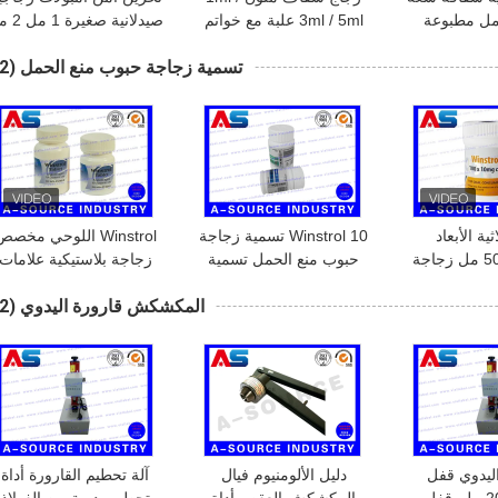
مل / 2 مل مطبوعة
3ml / 5ml علبة مع خواتم
صيدلانية صغي
ورونيك عالي
مزخرفة
3 مل 4 مل 5 مل 10 مل
تسمية زجاجة حبوب منع الحمل
(32)
فاذية
ية الأبعاد
Winstrol 10 تسمية زجاجة
Winstrol اللوحي مخص
الهولوغرام 50 مل زجاجة
حبوب منع الحمل تسمية
زجاجة بلاستيكية علامات
حمل التسميات
مخصصة لاصق / Steriod
تسميات ماء ، تسميات
المكشكش قارورة اليدوي
(12)
فم المنشطات
زجاجة وصفها ل 50ML
زجاجة حبة intable
ق تسمية /
الجرار
متعددة
جة تسميات
 اليدوي قفل
دليل الألومنيوم فيال
آلة تحطيم القارورة أداة