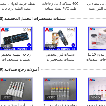
10 أقراص 2 مل بيضاء بي
60C سماكة 2 مل زجاجات
نفطة حزمة الدواء ، التغلي
 البثور تعبئة
طبية PVC نفطة شفافة
نفطة الطبية لزجاجات
لبثور / علبة
زجاجة / البنسلين زجاجة
تسميات مستحضرات التجميل المخصصة
(20)
بثور
ملصق أظافر مدوم 10 مل
تسميات ليزر مخصص
زجاجة المهنية مخصص
جات، ملصقات
تسميات مستحضرات
تسميات مستحضرات
مستحضرات
التجميل طباعة لاصق
التجميل ملصقا الطباعة
أمبولات زجاج صيدلانية
(19)
جميل
مخصص تسميات لفة
احباط الفضة للحصول عل
لزجاجات التجميل بلاتيك
الجمال زجاج زجاجة التسمي
ية شفافة سعة
زجاج شفاف ملون 1ml /
تخزين آمن أمبولات زجاجي