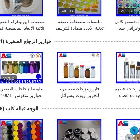
مخصص ثلاثي
ملصقات ملصقات لاصقة
ملصقات الهولوغرام الفضي
لوغرافي ضد
ثلاثية الأبعاد مضادة للتزييف
ثلاثية الأبعاد المخصصة ف
تلاعب 20 ملم كود أمني
من الأدوية الدائرية الفارغة
أمان لفة أصلية مع ملصقا
قوارير الزجاج الصغيرة
(51)
زوير ملصق
أمان ثلاثية الأبعاد خطيرة
للرموز السوداء
/ 5 مل زجاجة قطرة
قارورة زجاجية صغيرة
ملونة الزجاجات الصغيرة
ية مع غطاء
لتخزين زيوت وسوائل
قوارير منقوش، 10ML
زين زيوت
الصيدلة 1 مل / 2 مل / 3
زجاج القطارة زجاجات
الوجه قبالة كاب
(38)
دليات
مل / 5 مل / 10 مل