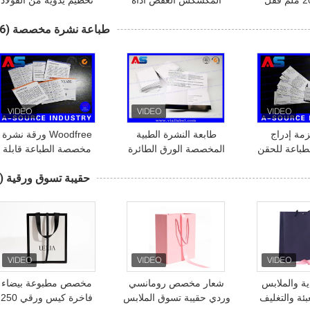
القارورة 20 ملم قفل
المكشكش العقص أداة
تحطيم يدوية من الفولاذ
القارورة أداء
زجاج فيال المكشكش
المقاوم للصدأ آمنة
طباعة نشرة مخصصة
(26)
مستقر AC220V قفل
لتمزيق كاب
للزجاجات
رورة
مة إدراج
طابعة النشرة الطبية
Woodfree ورقة نشرة
طباعة للحقن
المخصصة الورق الطائرة
مخصصة الطباعة قابلة
10 ملليلتر طوي الحجم 45
مطوية مع النص المهنية
للطي اثنين من جانب نشر
حقيبة تسوق ورقية
(6)
يمتر
النشرات الورقية
رخيصة للحصول على حزم
الصيدلة
ية والملابس
شعار مخصص رومانسي
مخصص مطبوعة بيضاء
بئة والتغليف
وردي حقيبة تسوق الملابس
فاخرة كيس ورقي 250