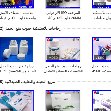
ت بلاستيكية
الموافقة ISO الأرجواني
البلاستيك الشفاف الأبيض
لوان مغلقات
20MM فليب الأعلى كاب
واضحة فليب الأعلى قبعا
ضات للزجاج
الدوائية 10ML زجاجة الوجه
، فليب أوف فيال قبعات
زجاجات بلاستيكية حبوب منع الحمل
(22)
غير
قبالة قبعات فيال
بلاستيكية 13 مم / 5
20 مم / 32 مم
ب منع الحمل
زجاجات حبوب منع الحمل
زجاجة حبوب منع الحمل
الصحة البلاستيكية 45ML
البلاستيكية المضادة للأطفال
الطبية من البلاستي
اء الطوق كاب
، لاصقة قوية مقاومة للماء
مع أغطية مضادة للأطفال
مربع التعبئة والتغليف الصيدلانية
(88)
تم الحساسة
للأقراص الشفوية
وحماية