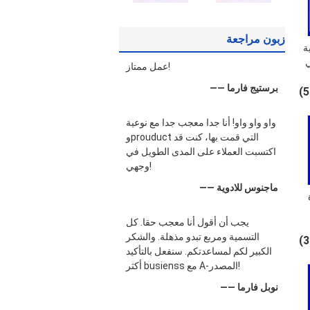
زبون مراجعة
ة
ي
عمل ممتاز!
ت
—— برستيج فارما
واو واو واو! أنا جدا معجب جدا مع نوعية
وprouduct التي قمت بها، كنت قد
اكتسبت العملاء على المدى الطويل في
وجهي!
—— ماجنوس للادوية
يجب أن أقول أنا معجب حقا. كل
التسمية ومربع تبدو مذهلة. والشكر
الكبير لكم لمساعدتكم. سنفعل بالتأكيد
أكثر busienss مع A-المصدر!
—— نوبل فارما