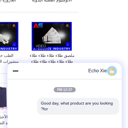
الألومنيوم الفضية اليدوية
لغطاء بلاستيكي قابل للطي
القارورة قفل 
مقاس 13 مم / 20 مم
القا
ملصق طلاء طلاء طلاء طلاء
الطب حز
طلاء طلاء طلاء طلاء طلاء
منشورات ال
طلاء طلاء طلاء طلاء طلاء
Echo Xie
طلاء طلاء
ملل
12:37 PM
Good day, what product are you looking 
for?
حقيبة ورقية متينة للوجبات
متجر الأحذ
الجاهزة ، حقيبة ورقية
الفاخرة التع