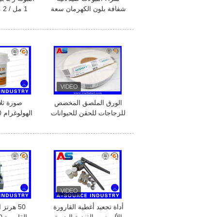
شفافة بلون الكهرمان سعة
1 
1 مل، بيع بالجملة لأمبولات
بحمض الهيال
سعة 1 مل
الن
الورق الملصق المخصص
صورة ثلاث
للزجاجات للحقن للحيوانات
الفوسفور بوتافوسفان
حبوب منع ال
القوارير 10ml / 50ml
عن طريق ال
الملصقات المخصصة
فيال ملص
للزجاجات
شخصية زجا
أداة تجعيد أغطية القارورة
50 هرتز