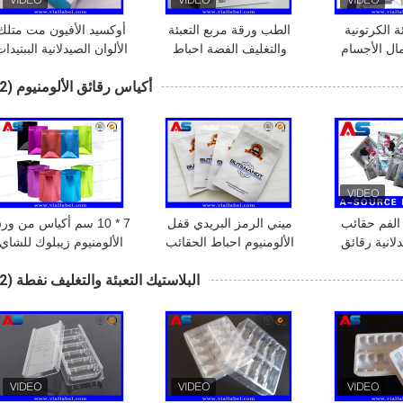
ة الكرتونية
الطب ورقة مربع التعبئة
أوكسيد الأفيون مت متلك
ال الأجسام
والتغليف الفضة احباط
الألوان الصيدلانية الببتيدا
معدني لهرمون النمو هرمون
الورقية الصندوق الملصق
أكياس رقائق الألومنيوم
(32)
النمو
الصحنات ل 2 زجاجات م
2ml
لفم حقائب
ميني الرمز البريدي قفل
7 * 10 سم أكياس من ور
لانية رقائق
الألومنيوم احباط الحقائب
الألومنيوم زيبلوك للشاي
 شعار مخصص
مخصص الطباعة / الستيرويد
تخزين الألمنيوم الصف
البلاستيك التعبئة والتغليف نفطة
(42)
تغليف الأدوية اللوحي
الغذائي