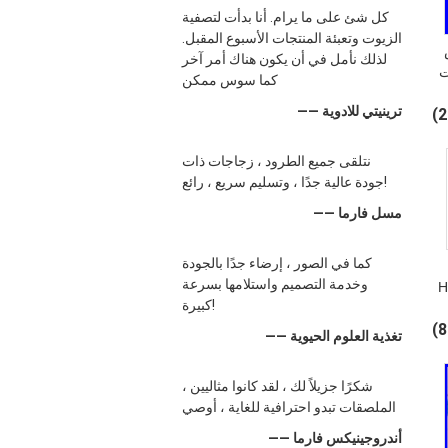
كل شئ على ما يرام. أنا بدأت لتصفية
الزيوت وتعبئة المنتجات الأسبوع المقبل.
لذلك نأمل في أن يكون هناك أمر آخر
ت
كما سوس ممكن
—— ترينيتي للادوية
1 مم /
نتلقى جميع الطرود ، زجاجات ذات
جودة عالية جدًا ، وتسليم سريع ، رائع!
—— مسل فارما
كما في الصور ، إرضاء جدًا بالجودة
وخدمة التصميم واستلامها بسرعة
ك HDPE
كبيرة!
—— تغذية العلوم الحيوية
شكرًا جزيلاً لك ، لقد كانوا مثاليين ،
الملصقات تبدو احترافية للغاية ، أوصي
—— أندروجينيكس فارما