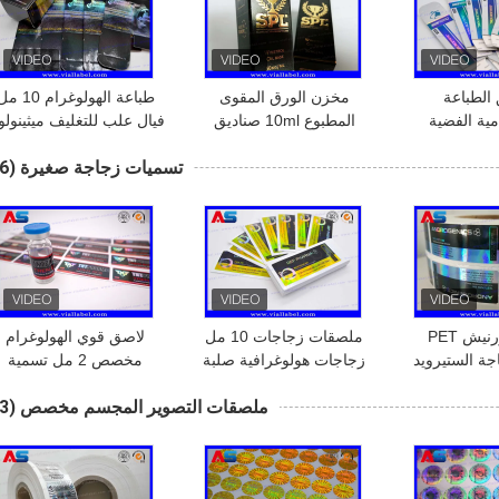
الطباعة
مخزن الورق المقوى
طباعة الهولوغرام 10
مية الفضية
المطبوع 10ml صناديق
فيال علب للتغليف ميثينولو
ارير
القارورة مع أغطية جيلات
إينونثات فيال
تسميات زجاجة صغيرة
(86)
كمال الاجسام ورق الذهب
تغليف ورق الذهب
لامعة بالورنيش PET
ملصقات زجاجات 10 مل
لاصق قوي الهولوغرام
ة الستيرويد
زجاجات هولوغرافية صلبة
مخصص 2 مل تسمية
ق الحقن
قوية الببتيدات الصيدلانية
زجاجة الأسطوانة للببتيدا
ملصقات التصوير المجسم مخصص
(43)