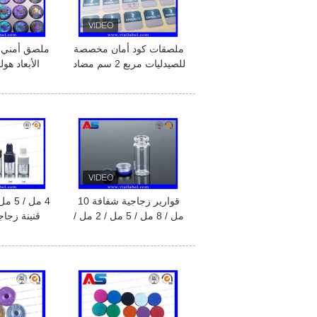
ملصقات كود أمان مخصصة
ملصق أمني 
للصيدليات مربع 2 سم مضاد
الأبعاد هو
للتزييف
ال
مضاد للت
قوارير زجاجية شفافة 10
4 مل 
مل / 8 مل / 5 مل / 2 مل /
قنينة زجاج
15 مل / 20 مل للبيع بسعر
مسدس لتخ
رخيص
الصي