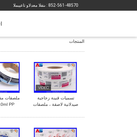
852-561-48570
المبيعات والدعم الفنى :
ا
المنتجات
تسميات قنينة زجاجية
ملصقات مق
صيدلانية لاصقة ، ملصقات
زجاجة بلاستيكية 15 مل
الملصقات لتس
طباعة مخصصة
والح