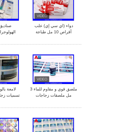
دواء (اي سي إي) علب
صناديق 
أقراص 10 مل طباعة
الهولوجرا
لفقدان الوزن (سيماجلوتيد ،
للقو
تيرزيباتيد)
ملصق قوي و مقاوم للماء 3
مل ملصقات زجاجات
تسميات زجاج
صغيرة للتسمية الدائمة
عن طري