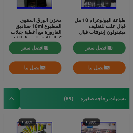
طباعة الهولوغرام 10 مل
مخزن الورق المقوى
فيال علب للتغليف
المطبوع 10ml صناديق
ميثينولون إينونثات فيال
القارورة مع أغطية جيلات
كمال الاجسام ورق الذهب
تغليف ورق الذهب
افضل سعر
افضل سعر
اتصل بنا
اتصل بنا
تسميات زجاجة صغيرة
(89)