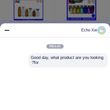
ملونة الزجاجات الصغيرة
قارورة زجاجية صغيرة
Echo Xie
قوارير منقوش، 10ML
لتخزين زيوت وسوائل
زجاج القطارة زجاجات
الصيدلة 1 مل / 2 مل / 3
مل / 5 مل / 10 مل
6:05 PM
افضل سعر
افضل سعر
Good day, what product are you looking 
for?
اتصل بنا
اتصل بنا
عرض المزيد
منزل
حول نا
اتصل بنا
Desktop Site