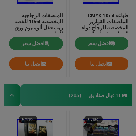
طباعة CMYK 10ml
الملصقات الزجاجية
الملصقات القوارير
المخصصة 10ml للفضة
المخصصة للزجاج دواء
زيب قفل ألومنيوم ورق
الزجاجية عبوات الببتيد
البول
التعبئة
افضل سعر
افضل سعر
اتصل بنا
اتصل بنا
10ML فيال صناديق
(205)