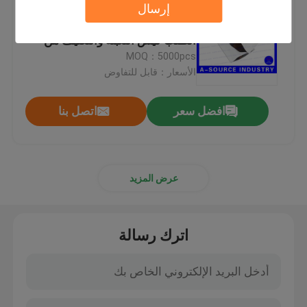
إرسال
كيس زيبلوك من ورق الألومنيوم
الختم الحراري المطبوع حسب
الطلب كيس التعبئة والتغليف من
ورق الألومنيوم القابل لإعادة الإغلاق
MOQ：5000pcs
SGS ISO 9001
الأسعار：قابل للتفاوض
افضل سعر
اتصل بنا
عرض المزيد
اترك رسالة