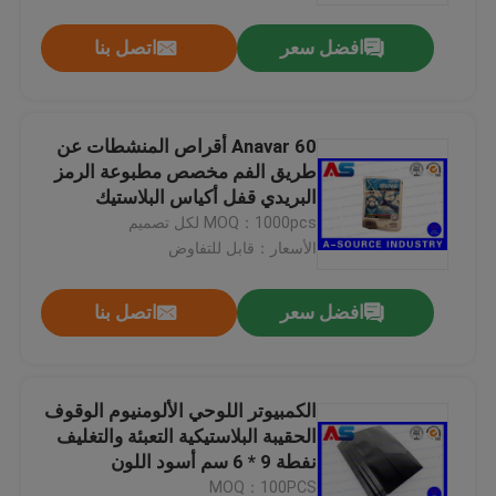
افضل سعر
اتصل بنا
Anavar 60 أقراص المنشطات عن
طريق الفم مخصص مطبوعة الرمز
البريدي قفل أكياس البلاستيك
الألومنيوم الطباعة مع الهولوغرام
MOQ：1000pcs لكل تصميم
الأمن
الأسعار：قابل للتفاوض
افضل سعر
اتصل بنا
بيت
الكمبيوتر اللوحي الألومنيوم الوقوف
منتجات
الحقيبة البلاستيكية التعبئة والتغليف
نفطة 9 * 6 سم أسود اللون
الألومنيوم احباط كيس زيبلوك
معلومات عنا
MOQ：100PCS