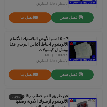
الأسعار：قابل للتفاوض
جولة في المعمل
افضل سعر
اتصل بنا
رقابة جودة
7 * 10 سم الأبيض البلاستيك الأكمام
اتصل بنا
الألومنيوم احباط أكياس البريدي قفل
بونش ل كبسولات
MOQ：100PCS
اطلب اقتباس
الأسعار：قابل للتفاوض
تسميات 10ML فيال
افضل سعر
اتصل بنا
10ML فيال صناديق
عن طريق الفم حقائب رقائق
الألومنيوم [زيبلوك الأدوية وصفها
تسميات زجاجة صغيرة
مخصص التعبئة والتغليف