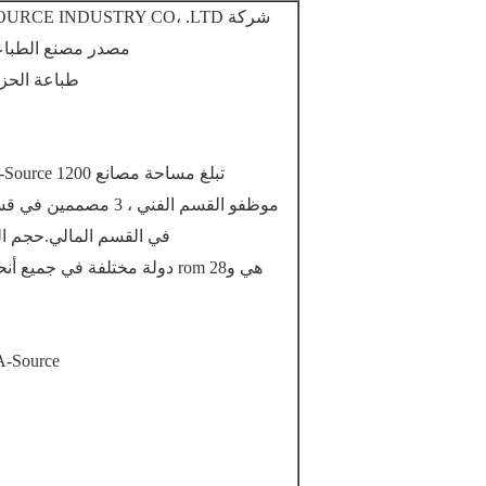
شركة A-SOURCE INDUSTRY CO، .LTD هي شركة مصنعة تأسست عام 2007 ، تمتلك فرعين ،
مصدر
مصنع الطباع
طباعة الحزم
تبلغ مساحة مصانع A-Source 1200 متر مربع في الحجم 212 عاملًا في Produc
موظفو القسم الفني ، 3 مصممين في قسم التصميم ، 10 موظفين في فريق المبيعات ، 2
في القسم المالي.حجم الطلبات أكثر من 1000000 د
هي و
A-Source استخدام المعدات الأكثر تقدمًا لخدمة العملاء بما في