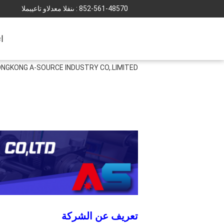
852-561-48570
المبيعات والدعم الفنى :
ا
NGKONG A-SOURCE INDUSTRY CO,.LIMITED
تعريف عن الشركة