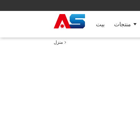
منتجات
بيت
منزل