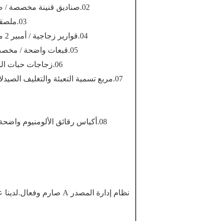
02.صناديق قنينة مخصصة / صناديق أمبير / علب برطمانات حبوب بلاستيكية / علبة أدوية.
03.ملصقات ملصقات ثلاثية الأبعاد مخصصة / ملصقات خدش الأمان.
04.قوارير زجاجية / أمبير 2 مل ، 3 مل ، 5 مل ، 8 مل ، 10 مل ، 15 مل ، 20 مل و 30 مل.
05.قبعات واضحة / مخصص الوجه قبالة قبعات بلاستيكية الألومنيوم محفورة الشعار.
06.زجاجات حبات الدواء البلاستيكية 30 مل ، 50 مل ، 60 مل ، 80 مل و 100 مل.
07.مربع تسمية التعبئة والتغليف الص
08.أكياس رقائق الألومنيوم واضحة / أكياس قرص الألومنيوم البريدي قفل مخصص المطبوعة.
نظام إدارة المصدر A صارم وفعال.لدينا عملية إشراف صارم للمحترفين