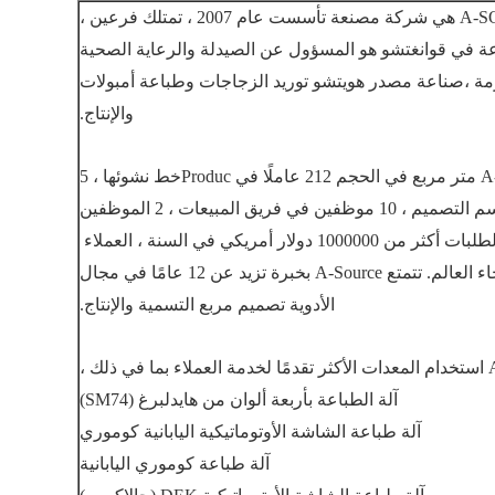
ة في قوانغتشو هو المسؤول عن الصيدلة والرعاية الصحية
ة ،
صناعة مصدر هويتشو توريد الزجاجات وطباعة أمبولات
والإنتاج.
خط نشوئها ، 5
الموظفين
ولار أمريكي في السنة ، العملاء
Rom 28 دولة مختلفة في جميع أنحاء العالم. تتمتع A-Source بخبرة تزيد عن 12 عامًا في مجال
الأدوية
تصميم مربع التسمية والإنتاج.
 ذلك ،
آلة الطباعة بأربعة ألوان من هايدلبرغ (SM74)
آلة طباعة الشاشة الأوتوماتيكية اليابانية كوموري
آلة طباعة كوموري اليابانية