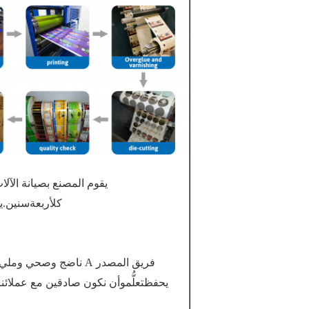
يقوم المصنع بصيانة الآل
كل
أربعة
سنين.ي
فريق المصدر A ناضج وصحي ومليء بالطاقة والآمال.نحن معجبون بروح العمل الجماعي ، نحن
يحفظ
تعلُّم
وأن نكون صادقين مع عملائنا.