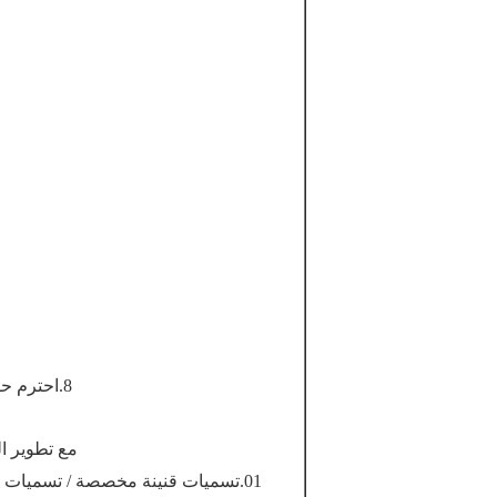
8.احترم حقوق الطبع والنشر للعملاء ، ولا تفصح عن معلومات العملاء.
مع تطوير المصنع ، يوسع
01.تسميات قنينة مخصصة / تسميات أمبير / ملصقات وعاء لوحي / ملصقات كيس من الألومنيوم.