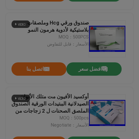
صندوق ورقي Hcg وملصقات
بلاستيكية لأدوية هرمون النمو
MOQ：500PCS
الأسعار：قابل للتفاوض
افضل سعر
اتصل بنا
أوكسيد الأفيون مت متلك الألوان
الصيدلانية الببتيدات الورقية الصندوق
الملصق الصحنات ل 2 زجاجات من
2ml
MOQ：500pcs
الأسعار：Negotiate