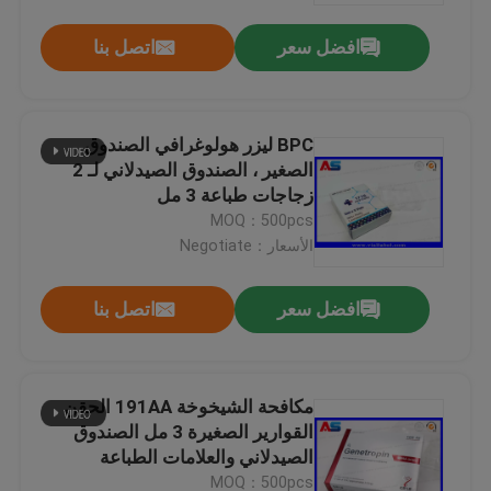
افضل سعر
اتصل بنا
BPC ليزر هولوغرافي الصندوق
الصغير ، الصندوق الصيدلاني لـ 2
زجاجات طباعة 3 مل
MOQ：500pcs
الأسعار：Negotiate
افضل سعر
اتصل بنا
بيت
مكافحة الشيخوخة 191AA الحقن
منتجات
القوارير الصغيرة 3 مل الصندوق
الصيدلاني والعلامات الطباعة
جينيتروبين
معلومات عنا
MOQ：500pcs