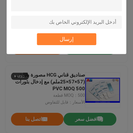
بيبتيدات عالية الجودة صناديق أقراص
بي بي سي و ملصقات الطباعة MOQ
500 أسعار مباشرة من المصنع
MOQ：500 قطعة
الأسعار：قابل للتفاوض
إرسال
افضل سعر
اتصل بنا
صناديق قناني HCG مصورة بالليزر
(57×57×25ملم) مع إدخال بثورات
PVC MOQ 500
MOQ：500 قطعة
الأسعار：قابل للتفاوض
افضل سعر
اتصل بنا