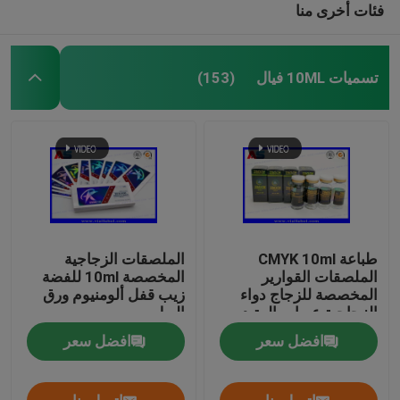
فئات أخرى منا
تسميات 10ML فيال
(153)
طباعة CMYK 10ml
الملصقات الزجاجية
الملصقات القوارير
المخصصة 10ml للفضة
المخصصة للزجاج دواء
زيب قفل ألومنيوم ورق
الزجاجية عبوات الببتيد
البول
التعبئة
افضل سعر
افضل سعر