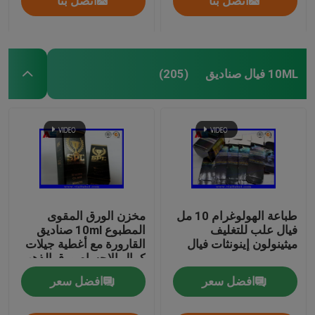
اتصل بنا
اتصل بنا
10ML فيال صناديق
(205)
طباعة الهولوغرام 10 مل
مخزن الورق المقوى
فيال علب للتغليف
المطبوع 10ml صناديق
ميثينولون إينونثات فيال
القارورة مع أغطية جيلات
كمال الاجسام ورق الذهب
تغليف ورق الذهب
افضل سعر
افضل سعر