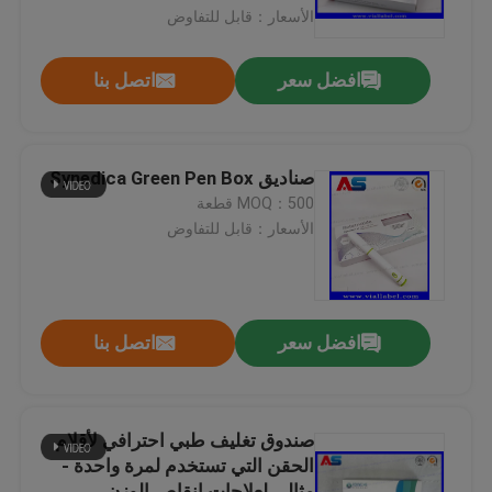
الأسعار：قابل للتفاوض
جولة في المعمل
افضل سعر
اتصل بنا
رقابة جودة
صناديق Synedica Green Pen Box
اتصل بنا
MOQ：500 قطعة
الأسعار：قابل للتفاوض
اطلب اقتباس
تسميات 10ML فيال
افضل سعر
اتصل بنا
10ML فيال صناديق
صندوق تغليف طبي احترافي لأقلام
الحقن التي تستخدم لمرة واحدة -
تسميات زجاجة صغيرة
مثالي لعلاجات إنقاص الوزن