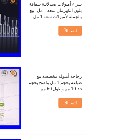
شراء أمبولات صيدلانية شفافة
بلون الكهرمان سعة 1 مل، بيع
بالجملة لأمبولات سعة 1 مل
ﺎﺘﺼﻟ ﺍﻶﻧ
زجاجة أمبولة مخصصة مع
طباعة بحجم 1 مل واضح بحجم
10.75 مم وطول 60 مم
ﺎﺘﺼﻟ ﺍﻶﻧ