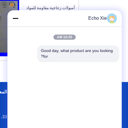
أمبولات زجاجية مقاومة للمواد
الكيميائية عالية استقرار الدواء
Echo Xie
ﺎﺘﺼﻟ ﺍﻶﻧ
10:45 AM
Good day, what product are you looking 
for?
خريطة الموقع
إتصال
جولة في المع
NO4، 7 الطابق
جياو، منطقة جيولونغ