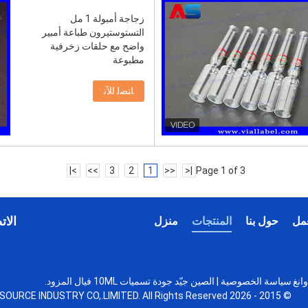
زجاجة أمبولة 1 مل
التستوستيرون طباعة أمبير
واضح مع حلقات زخرفية
مطبوعة
ﺎﺘﺼﻟ ﺍﻶﻧ
>|
>>
3
2
1
<<
|<
Page 1 of 3
الات
مل
حول بنا
المنتجات
منزل
 والبناء تطوير KaiTu، رقم 33، وانغ
سياسة الخصوصية
| الصين جيّد جودة تسميات 10ML فيال المزود.
© 2015 - 2026 HONGKONG A-SOURCE INDUSTRY CO,.LIMITED. All Rights Reserved.