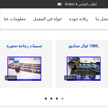
اطلب اقتباس
Arabic
تصل بنا
رقابة جودة
جولة في المعمل
معلومات عنا
الوجه قبالة كاب
زجاجات بلاستيكية حبوب منع
الحمل
hd
hd
hd
hd