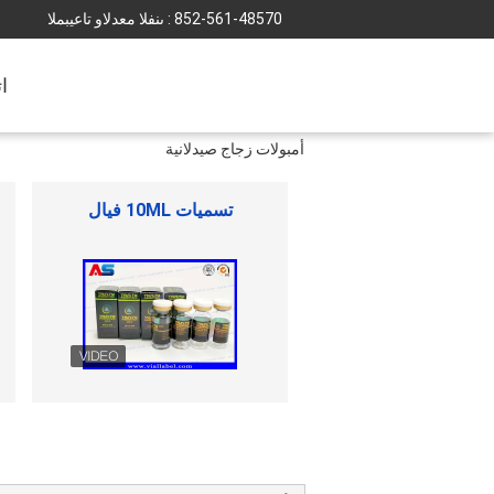
852-561-48570
المبيعات والدعم الفنى :
ا
أمبولات زجاج صيدلانية
قوارير الزجاج الصغيرة