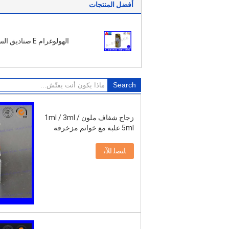
أفضل المنتجات
الهولوغرام E صناديق السائلة
زجاج شفاف ملون 1ml / 3ml /
5ml علبة مع خواتم مزخرفة
ﺎﺘﺼﻟ ﺍﻶﻧ