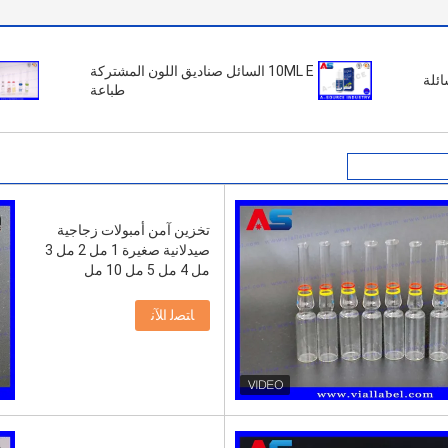
10ML E السائل صناديق اللون المشتركة
طباعة
تخزين آمن أمبولات زجاجية
صيدلانية صغيرة 1 مل 2 مل 3
مل 4 مل 5 مل 10 مل
ﺎﺘﺼﻟ ﺍﻶﻧ