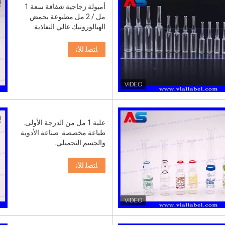
أمبولة زجاجية شفافة سعة 1
مل / 2 مل مطبوعة بحمض
الهيالورونيك عالي النفاذية
ﺎﺘﺼﻟ ﺍﻶﻧ
علبة 1 مل من الدرجة الأولى.
طباعة مخصصة. صناعة الأدوية
والجسم التجميلي.
ﺎﺘﺼﻟ ﺍﻶﻧ