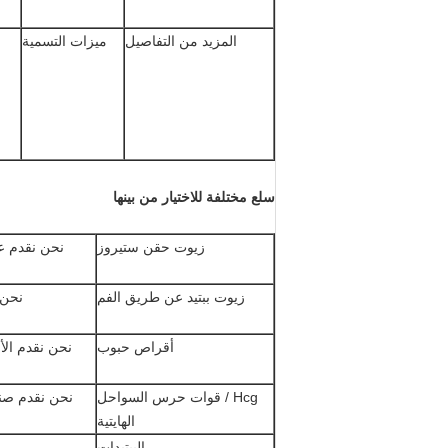
المزيد من التفاصيل
ميزات التسمية
سلع مختلفة للاختيار من بينها
زيوت حقن ستيروز
نحن نقدم ع
زيوت ببتيد عن طريق الفم
نحن 
أقراص حبوب
نحن نقدم الأ
Hcg / قوات حرس السواحل
الهايتية
الببتيدات