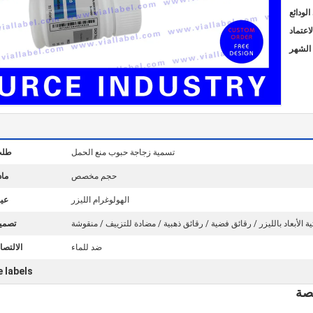
تسمية زجاجة حبوب منع الحمل
طلب
حجم مخصص
ماد
الهولوغرام الليزر
عين
ية الأبعاد بالليزر / رقائق فضية / رقائق ذهبية / مضادة للتزييف / منقوشة
تصمي
ضد للماء
الالتصا
 labels