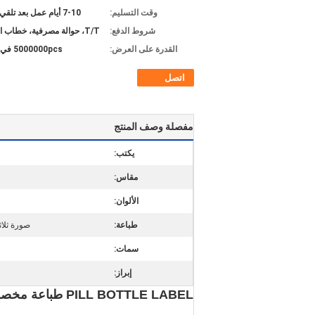
وقت التسليم:
7-10 أيام عمل بعد تلقي الودائع
شروط الدفع:
T/T، حوالة مصرفية، خطاب الاعتماد
القدرة على العرض:
5000000pcs في الشهر
اتصل
مفصلة وصف المنتج
يكتب:
مقاس:
الألوان:
طباعة:
صورة ثلاث
سمات:
إبراز:
PILL BOTTLE LABEL طباعة مخصصة