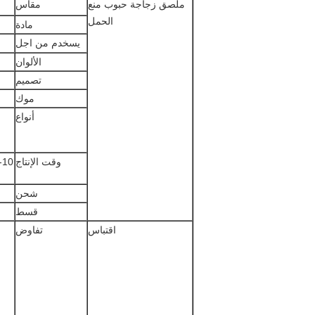
ملصق زجاجة حبوب منع
مقاس
الحمل
مادة
يسخدم من اجل
الألوان
تصميم
موك
أنواع
وقت الإنتاج
7-10 أيام عمل بعد تلقي الودائع والموا
شحن
قسط
اقتباس
تفاوض