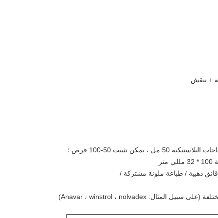
ة + تنقش