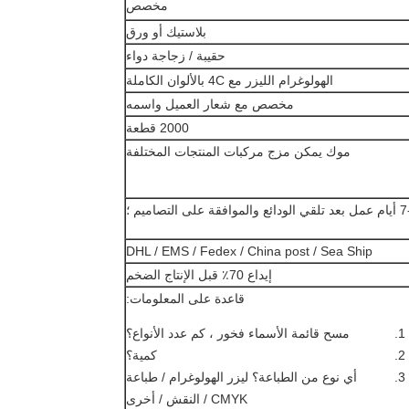
مخصص
بلاستيك أو ورق
حقيبة / زجاجة دواء
الهولوغرام الليزر مع 4C بالألوان الكاملة
مخصص مع شعار العميل واسمه
2000 قطعة
موك يمكن مزج مركبات المنتجات المختلفة
فقة على التصاميم ؛
DHL / EMS / Fedex / China post / Sea Ship
إيداع 70٪ قبل الإنتاج الضخم
قاعدة على المعلومات:
مسح قائمة الأسماء فخور ، كم عدد الأنواع؟
كمية؟
أي نوع من الطباعة؟ ليزر الهولوغرام / طباعة
CMYK / النقش / أخرى