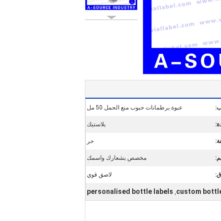
:
عبوة برطمانات حبوب منع الحمل 50 مل
ة:
بلاستيك
ة:
حر
م:
مخصص بشعارك واسمك
ق:
لاصق قوي
personalised bottle labels
custom bottle
,