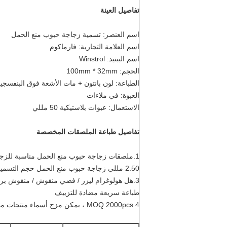
تفاصيل العينة
اسم العنصر: تسمية زجاجة حبوب منع الحمل
اسم العلامة التجارية: فارماكوم
اسم الببتيد: Winstrol
الحجم: 100mm * 32mm
الطباعة: لون بانتون + مات الأشعة فوق البنفسجي
العبوة: في ملاءات
الاستعمال: عبوات بلاستيكية 50 مللي
تفاصيل طباعة الملصقات المخصصة
1.ملصقات زجاجة حبوب منع الحمل مناسبة للزجاجات البلاستيكية 50 مل ، يمكن تثبيت 50-100 قرص ؛
2.50 مللي زجاجة حبوب منع الحمل حجم التسمية 100 * 32 مللي متر
3.هل هولوغرام ليزر / فضي منقوش / منقوش برقائق ذهبية / طباعة ملونة مشتركة /
طباعة سريعة مضادة للتزييف
4.MOQ 2000pcs ، يمكن مزج أسماء منتجات مختلفة (على سبيل المثال: Anavar ، winstrol ، nolvadex)