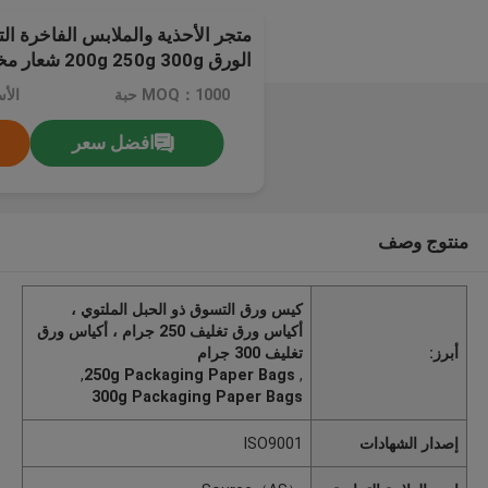
متجر الأحذية والملابس الفاخرة الت
الورق 200g 250g 300g شعار مخصص
MOQ：1000 حبة
الأ
افضل سعر
منتوج وصف
كيس ورق التسوق ذو الحبل الملتوي ،
أكياس ورق تغليف 250 جرام ، أكياس ورق
أبرز:
تغليف 300 جرام
,
250g Packaging Paper Bags
,
300g Packaging Paper Bags
إصدار الشهادات
ISO9001