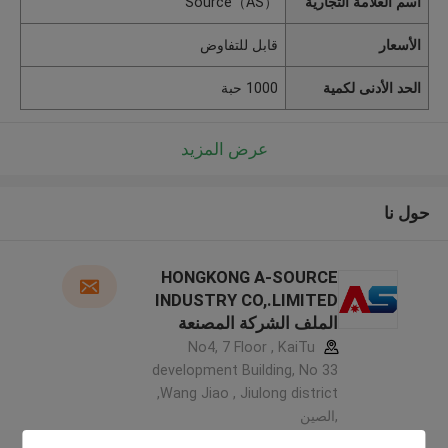
اسم العلامة التجارية
Source（AS）
الأسعار
قابل للتفاوض
الحد الأدنى لكمية
1000 حبة
عرض المزيد
حول نا
HONGKONG A-SOURCE
INDUSTRY CO,.LIMITED
الملف الشركة المصنعة
No4, 7 Floor , KaiTu
development Building, No 33
,Wang Jiao , Jiulong district
,الصين
5.0