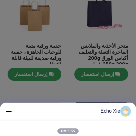
جولة في المعمل
رقابة جودة
متجر الأحذية والملابس
حقيبة ورقية متينة
الفاخرة التعبئة والتغليف
للوجبات الجاهزة ، حقيبة
اتصل بنا
أكياس الورق 200g
ورقية صديقة للبيئة قابلة
250g 300g شعار
للتحلل
مخصص
إرسال استفسار
إرسال استفسار
اطلب اقتباس
تسميات 10ML فيال
Echo Xie
10ML فيال صناديق
5:55 PM
تسميات زجاجة صغيرة