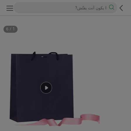
6
/
1