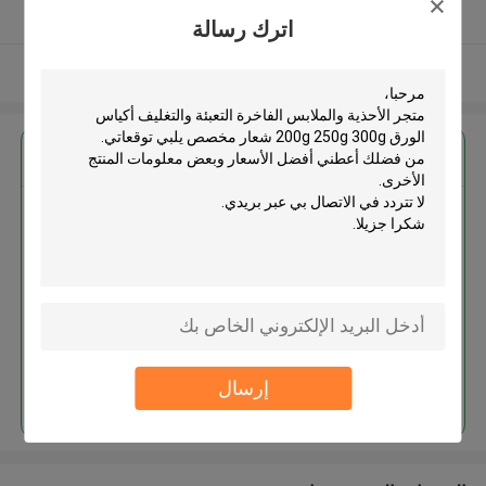
يدقّق ممون
اترك رسالة
عرض المزيد
احصل على افضل سعر ل
متجر الأحذية والملابس الفاخرة
التعبئة والتغليف أكياس الورق 200g
250g 300g شعار مخصص
استمر
إرسال