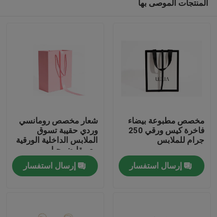
المنتجات الموصى بها
مخصص مطبوعة بيضاء
شعار مخصص رومانسي
فاخرة كيس ورقي 250
وردي حقيبة تسوق
جرام للملابس
الملابس الداخلية الورقية
مع مقابض حبل
بيت
إرسال استفسار
إرسال استفسار
منتجات
معلومات عنا