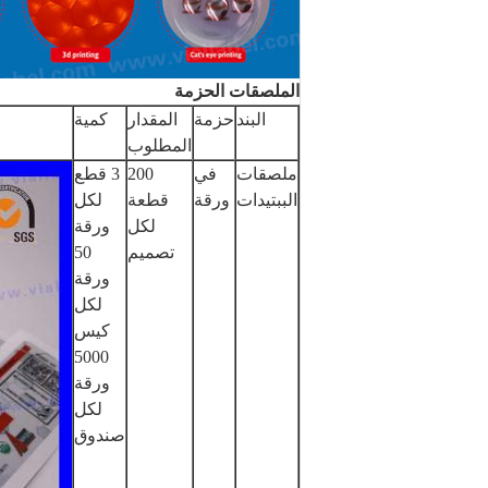
الملصقات الحزمة
البند
حزمة
المقدار
كمية
المطلوب
ملصقات
في
200
3 قطع
الببتيدات
ورقة
قطعة
لكل
لكل
ورقة
تصميم
50
ورقة
لكل
كيس
5000
ورقة
لكل
صندوق