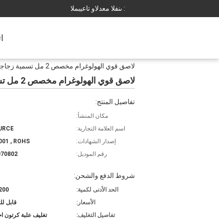
المبيعات والدعم الفنى :
ا
لاصق قوي الهولوغرام مخصص 2 مل تسمية زجاجة الأسطوانة للببتيدات
لاصق قوي الهولوغرام مخصص 2 مل تسمية زجاجة الأسطوانة للببتيدات
تفاصيل المنتج:
مكان المنشأ:
اسم العلامة التجارية:
URCE
إصدار الشهادات:
001 , ROHS
رقم الموديل:
070802
شروط الدفع والشحن:
الحد الأدنى لكمية:
200 قطع
الأسعار:
قابل ل
تفاصيل التغليف:
تغليف علبة كرتون اح