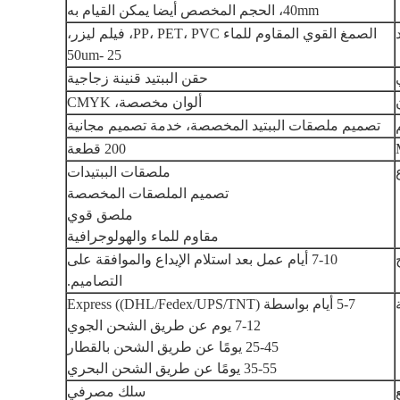
40mm، الحجم المخصص أيضا يمكن القيام به
الصمغ القوي المقاوم للماء PP، PET، PVC، فيلم ليزر،
25 -50um
حقن الببتيد قنينة زجاجية
ألوان مخصصة، CMYK
تصميم ملصقات الببتيد المخصصة، خدمة تصميم مجانية
200 قطعة
ملصقات الببتيدات
تصميم الملصقات المخصصة
ملصق قوي
مقاوم للماء والهولوجرافية
7-10 أيام عمل بعد استلام الإيداع والموافقة على
التصاميم.
5-7 أيام بواسطة Express ((DHL/Fedex/UPS/TNT)
7-12 يوم عن طريق الشحن الجوي
25-45 يومًا عن طريق الشحن بالقطار
35-55 يومًا عن طريق الشحن البحري
سلك مصرفي