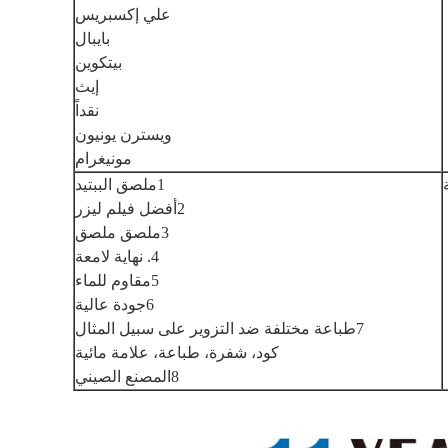
علي إكسبريس
بايبال
بيتكوين
إيث
نقداً
ويسترن يونيون
مونيغرام
1ملصق الببتيد
2أفضل فيلم ليزر
3ملصق ملصق
4. نهاية لامعة
5مقاوم للماء
6جودة عالية
7طباعة مختلفة ضد التزوير على سبيل المثال
كود، شفرة، طباعة، علامة مائية
8المصنع الصيني