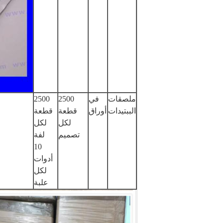
ملصقات
في
2500
2500
الببتيدات
أوراق
قطعة
قطعة
لكل
لكل
تصميم
لفة
10
أدوات
لكل
علبة