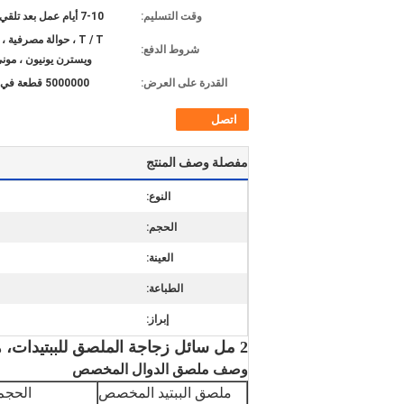
وقت التسليم:
7-10 أيام عمل بعد تلقي الودائع
شروط الدفع:
ويسترن يونيون ، مون
القدرة على العرض:
5000000 قطعة في الشهر
اتصل
مفصلة وصف المنتج
النوع:
الحجم:
العينة:
الطباعة:
إبراز:
2 مل سائل زجاجة الملصق للببتيدات، هولوغرام مخصص لبطاقة الببتيد تصميم
وصف ملصق الدوال المخصص
ملصق الببتيد المخصص
الحجم