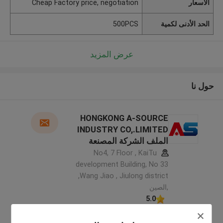
الأسعار
Cheap Factory price, negotiation
الحد الأدنى لكمية
500PCS
عرض المزيد
حول نا
HONGKONG A-SOURCE
INDUSTRY CO,.LIMITED
الملف الشركة المصنعة
No4, 7 Floor , KaiTu
development Building, No 33
,Wang Jiao , Jiulong district
,الصين
5.0
يدقّق ممون