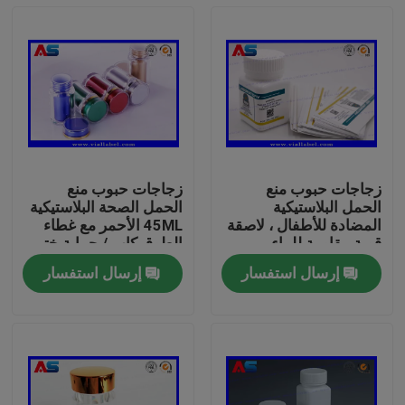
زجاجات حبوب منع
زجاجات حبوب منع
الحمل البلاستيكية
الحمل الصحة البلاستيكية
المضادة للأطفال ، لاصقة
45ML الأحمر مع غطاء
قوية مقاومة للماء
الطوق كاب / حماية ختم
للأقراص الشفوية
الحساسة
إرسال استفسار
إرسال استفسار
بيت
منتجات
معلومات عنا