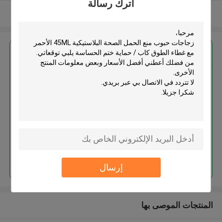
اترك رسالة
عرض المزيد
احصل على افضل سعر ل
زجاجات حبوب منع الحمل الصحة
البلاستيكية 45ML الأحمر مع غطاء
الطوق كاب / حماية ختم الحساسة
استمر
إرسال
المنتجات الموصى بها