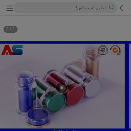
3
/
1