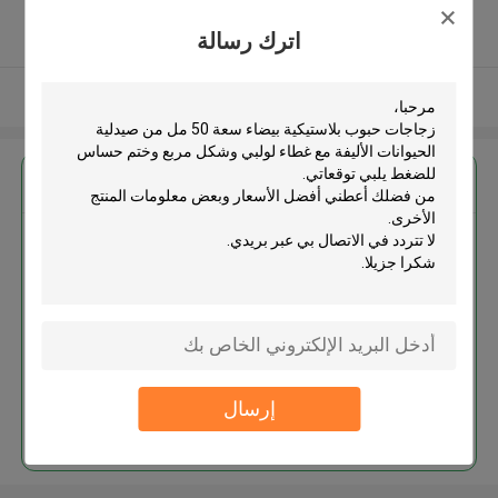
5.0
اترك رسالة
يدقّق ممون
عرض المزيد
احصل على افضل سعر ل
زجاجات حبوب بلاستيكية بيضاء سعة
50 مل من صيدلية الحيوانات الأليفة
مع غطاء لولبي وشكل مربع وختم
حساس للضغط
إرسال
استمر