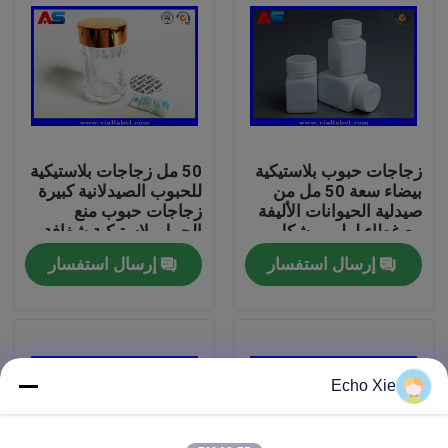
جولة في المعمل
رقابة جودة
زجاجات حبوب بلاستيكية
50 مل زجاجات بلاستيكية
اتصل بنا
بيضاء سعة 50 مل من
للحبوب الصيدلانية كبيرة
صيدلية الحيوانات الأليفة
زجاجات حبوب منع
مع غطاء لولبي وشكل
الحمل بلاستيكية شفافة
اطلب اقتباس
مربع وختم حساس
إرسال استفسار
إرسال استفسار
للضغط
تسميات 10ML فيال
10ML فيال صناديق
Echo Xie
تسميات زجاجة صغيرة