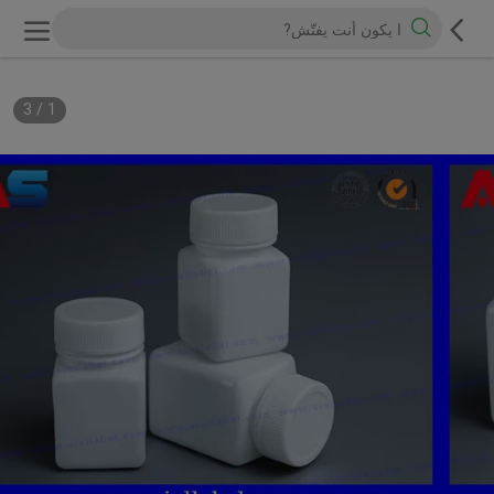
3
/
1