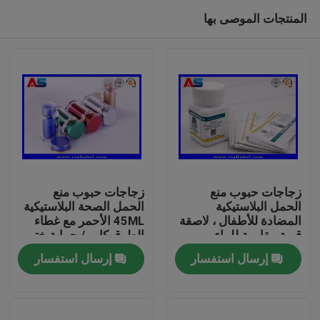
المنتجات الموصى بها
زجاجات حبوب منع
زجاجات حبوب منع
الحمل البلاستيكية
الحمل الصحة البلاستيكية
المضادة للأطفال ، لاصقة
45ML الأحمر مع غطاء
بيت
قوية مقاومة للماء
الطوق كاب / حماية ختم
للأقراص الشفوية
الحساسة
إرسال استفسار
إرسال استفسار
منتجات
معلومات عنا