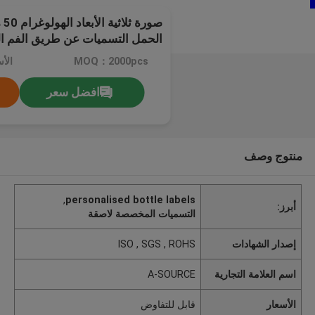
صو
الحمل التسميات عن طريق الفم 
تسمية / شخصية زجاجة تسميات
MOQ：2000pcs
الأ
افضل سعر
منتوج وصف
,
personalised bottle labels
أبرز:
التسميات المخصصة لاصقة
إصدار الشهادات
ISO , SGS , ROHS
اسم العلامة التجارية
A-SOURCE
الأسعار
قابل للتفاوض