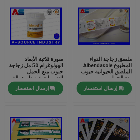
ملصق زجاجة الدواء
صورة ثلاثية الأبعاد
المطبوع Albendasole
الهولوغرام 50 مل زجاجة
الملصق الحيوانية حبوب
حبوب منع الحمل
منع الحمل
التسميات عن طريق الفم
المنشطات فيال ملصق
إرسال استفسار
إرسال استفسار
تسمية / شخصية زجاجة
تسميات
بيت
منتجات
معلومات عنا