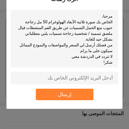
عرض المزيد
احصل على افضل سعر ل
صورة ثلاثية الأبعاد الهولوغرام 50 مل
زجاجة حبوب منع الحمل التسميات
عن طريق الفم المنشطات فيال
ملصق تسمية / شخصية زجاجة
تسميات
استمر
إرسال
المنتجات الموصى بها