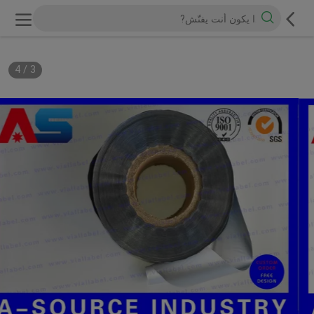
4
/
3