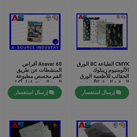
CMYK الطباعة 8C الورق
Anavar 60 أقراص
الألومنيوم زيبلوك
المنشطات عن طريق
الحقائب للأطعمة الورق
الفم مخصص مطبوعة
الورقية الورق الألومنيوم
الرمز البريدي قفل أكياس
البلاستيك الألومنيوم
إرسال استفسار
إرسال استفسار
الطباعة مع الهولوغرام
بيت
الأمن
منتجات
معلومات عنا