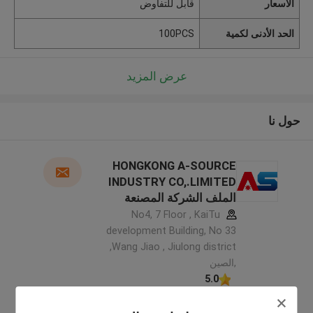
الأسعار
قابل للتفاوض
الحد الأدنى لكمية
100PCS
عرض المزيد
حول نا
HONGKONG A-SOURCE
INDUSTRY CO,.LIMITED
الملف الشركة المصنعة
No4, 7 Floor , KaiTu
development Building, No 33
,Wang Jiao , Jiulong district
,الصين
5.0
يدقّق ممون