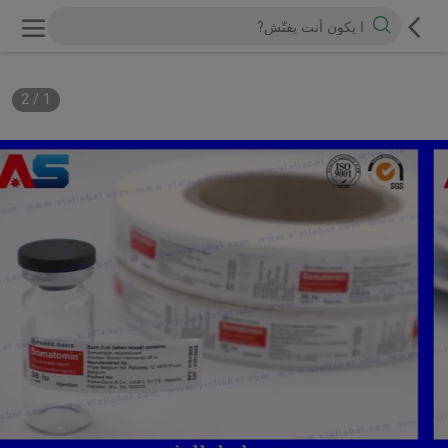
2
/
1