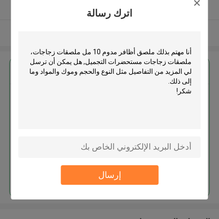
يدقّق ممون
اترك رسالة
عرض المزيد
احصل على افضل سعر ل
ملصق أظافر مدوم 10 مل ملصقات
زجاجات، ملصقات زجاجات
مستحضرات التجميل
MOQ： 1000pcs
استمر
إرسال