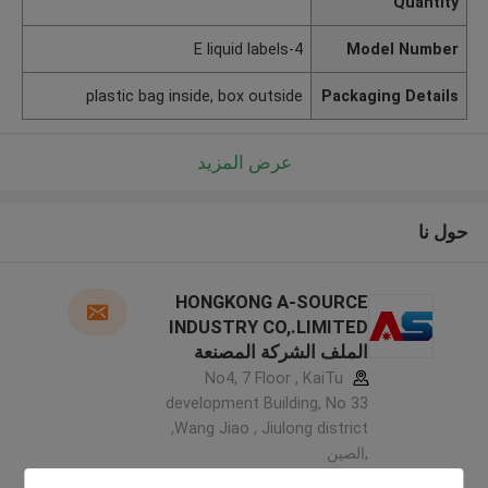
Quantity
E liquid labels-4
Model Number
plastic bag inside, box outside
Packaging Details
عرض المزيد
حول نا
HONGKONG A-SOURCE
INDUSTRY CO,.LIMITED
الملف الشركة المصنعة
No4, 7 Floor , KaiTu
development Building, No 33
,Wang Jiao , Jiulong district
,الصين
5.0