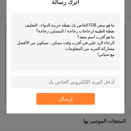
اترك رسالة
عرض المزيد
احصل على افضل سعر ل
نفطة حزمة الدواء ، التغليف نفطة
الطبية لزجاجات زجاجة / البنسلين
زجاجة
استمر
إرسال
المنتجات الموصى بها