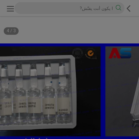
4
/
3