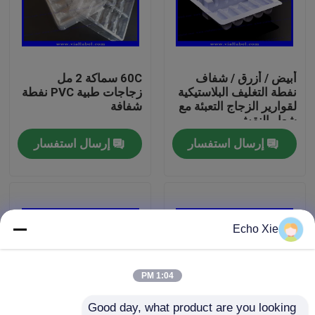
جولة في المعمل
أبيض / أزرق / شفاف
60C سماكة 2 مل
رقابة جودة
نفطة التغليف البلاستيكية
زجاجات طبية PVC نفطة
لقوارير الزجاج التعبئة مع
شفافة
شعار النقش
اتصل بنا
إرسال استفسار
إرسال استفسار
اطلب اقتباس
تسميات 10ML فيال
Echo Xie
10ML فيال صناديق
1:04 PM
تسميات زجاجة صغيرة
Good day, what product are you looking 