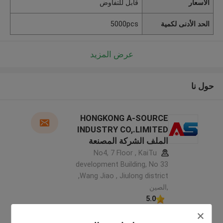
الأسعار
قابل للتفاوض
الحد الأدنى لكمية
5000pcs
عرض المزيد
حول نا
HONGKONG A-SOURCE
INDUSTRY CO,.LIMITED
الملف الشركة المصنعة
No4, 7 Floor , KaiTu
development Building, No 33
,Wang Jiao , Jiulong district
,الصين
5.0
يدقّق ممون