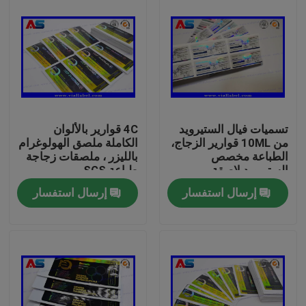
تسميات فيال الستيرويد
4C قوارير بالألوان
من 10ML قوارير الزجاج،
الكاملة ملصق الهولوغرام
الطباعة مخصص
بالليزر ، ملصقات زجاجة
الستيرويد لاصقة
طباعة SGS
إرسال استفسار
إرسال استفسار
بيت
منتجات
معلومات عنا