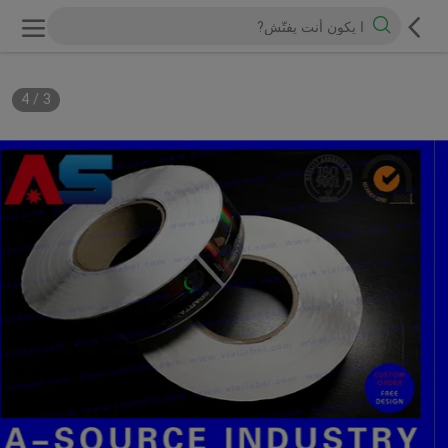
4
/
3