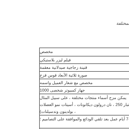
مخصص
فيلم ليزر بلاستيكي
قنينة زجاجية صيدلانية معقمة
صورة ثلاثية الأبعاد قوس قزح
مخصص مع شعار العميل واسمه
جهاز كمبيوتر شخصى 1000
يمكن مزج أسماء منتجات مختلفة ، على سبيل المثال
(اختبار 250 ، نان درولون ديكانونات ، أسيتات نمو العضلات
، بولدينون وندسيلنات)
فقة على التصاميم ؛