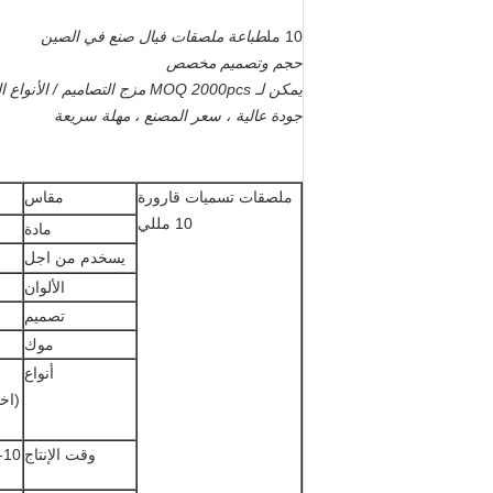
10 مل
طباعة ملصقات فيال صنع في الصين
حجم وتصميم مخصص
يمكن لـ MOQ 2000pcs مزج التصاميم / الأنواع المختلفة
جودة عالية ، سعر المصنع ، مهلة سريعة
ملصقات تسميات قارورة
مقاس
10 مللي
مادة
يسخدم من اجل
الألوان
تصميم
موك
أنواع
وقت الإنتاج
7-10 أيام عمل بعد تلقي الودائع والموا