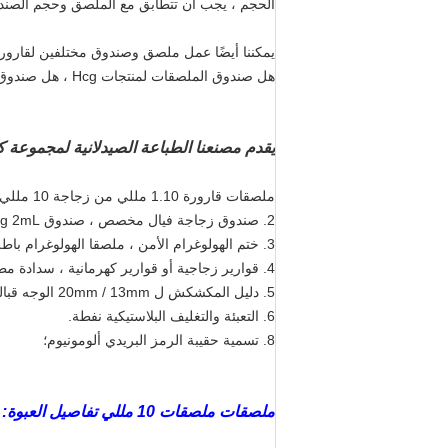
الحجم ، يجب أن تتطابق مع الملصق وحجم الصندو
يمكننا أيضًا عمل ملصق وصندوق مختلفين لقارورة 2 مل / قارورة 8 مل / قارورة 15 مل / قارورة 20 مل / قارورة 0
هل صندوق الملصقات لمنتجات Hcg ، هل صندوق الملصقات لتغليف زجاجات حبوب منع الحمل عن طريق الفم ؛
يقدم مصنعنا الطباعة الصيدلانية لمجموعة كا
ملصقات قارورة 1.10 مللي من زجاجة 10 مللي ، زجاجة 2 مللي ، زجاجة 5 مللي ، زجاجة 15 مللي ، زجاجات 20 مللي ؛
2. صندوق زجاجة فيال مخصص ، صندوق Hcg 2mL ، صندوق عرض كبير ، صندوق منقوش برقائق الذهب
3. ختم الهولوغرام الأمن ، ملصقا الهولوغرام باطل ، ملصقا مكافحة وهمية مع الصفر قبالة رمز ؛
4. قوارير زجاجية أو قوارير كهرمانية ، سدادة مطاطية ، أغطية الوجه
5. دليل المكشكش ل 20mm / 13mm الوجه قبالة قبعات البلاستيك الألومنيوم ، المكشكش مستقرة للقبعات.
6. التعبئة والتغليف البلاستيكية نفطة.
8. تسمية حقيبة الرمز البريدي ألومونيوم؛
ملصقات ملصقات 10 مللي تفاصيل العبوة: