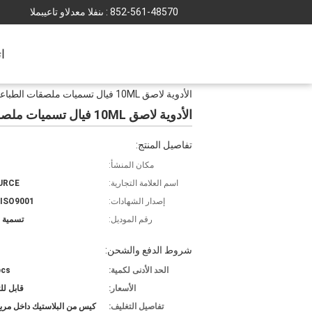
852-561-48570
المبيعات والدعم الفنى :
ا
الأدوية لاصق 10ML فيال تسميات ملصقات الطباعة حسب الطلب لامع
الأدوية لاصق 10ML فيال تسميات ملصقات الطباعة حسب الطلب لامع
تفاصيل المنتج:
مكان المنشأ:
اسم العلامة التجارية:
URCE
إصدار الشهادات:
 ISO9001
رقم الموديل:
تسمية 
شروط الدفع والشحن:
الحد الأدنى لكمية:
pcs
الأسعار:
قابل ل
تفاصيل التغليف:
كيس من البلاستيك داخل مرب