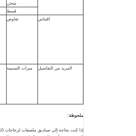
شحن
قسط
اقتباس
تفاوض
المزيد من التفاصيل
ميزات التسمية
ملحوظة:
إذا كنت بحاجة إلى صناديق ملصقات لزجاجات 10 مل ، يرجى تأكيد ما إذا كانت الزجاجة 22 * ​​45 مم أو 22 * ​​50 مم