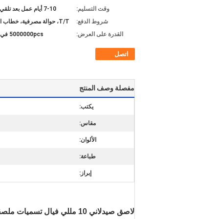
وقت التسليم:
7-10 أيام عمل بعد تلقي الودائع
شروط الدفع:
T/T، حوالة مصرفية، خطاب الاعتماد
القدرة على العرض:
5000000pcs في الشهر
اتصل
مفصلة وصف المنتج
يكتب:
مقاس:
الألوان:
طباعة:
إبراز:
لاصق صيدلاني 10 مللي فيال تسميات ملصقات طباعة مخصصة لامعة