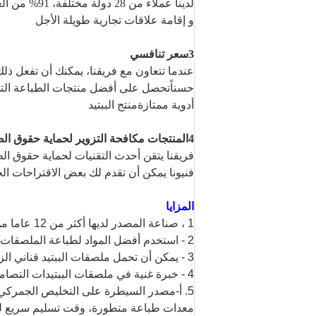
لدينا عملاء من 28 دولة مختلفة، 91% من العملاء يعودون لأوامر أخرى
و
إقامة علاقات تجارية طويلة الأجل
3سعر تنافسي
عندما تتعاون مع فريقنا، يمكنك أن تفعل ذلك
حسناً
تحصل على أفضل منتجات الطباعة التي
أدوية ممتازة
منتج الببتيد
4المنتجات مكافحة التزوير لحماية حقوق الطبع والنشر
فريقنا يتقن أحدث التقنيات لحماية حقوق ال
فنيونا يمكن أن تقدم لك بعض الاقتراحات الج
المزايا
1 ، صناعة المصدر لديها أكثر من 12 عاما من الخبرة في الطباعة على ملصقات الببتيدات الطباعة ؛
2 - استخدم أفضل المواد لطباعة الملصقات، مع خصائص لاصقة قوية، ضد الماء.
3 - يمكن أن تحمل ملصقات الببتيد قناني الزجاج، وعاءات بلاستيكية، أكياس الألومنيوم بإحكام.
4 - خبرة غنية في ملصقات الببتيدات التصاميم المهنية.
5. أ-مصدر السيطرة على التخليص الجمركي وقواعد الشحن لـ Peptide Pharmacy Labels
معدات طباعة متطورة، وقت تسليم سريع ل