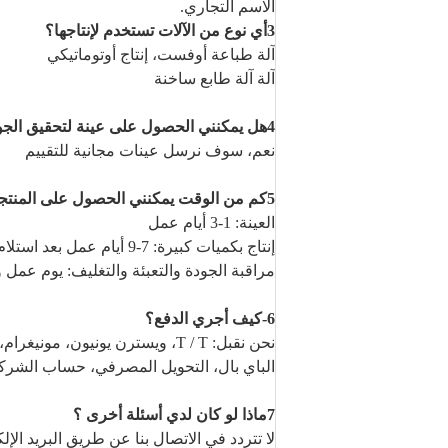
الاسم التجاري.
3أي نوع من الآلات تستخدم لإنتاجها؟
آلة طباعة أوفست، إنتاج أوتوماتيكي
آلة
آلة طابع ساخنة
4هل يمكنني الحصول على عينة لتحقيق الجودة ؟
نعم، سوف نرسل عينات مجانية للتقييم
5كم من الوقت يمكنني الحصول على المنتجات ؟
العينة: 1-3 أيام عمل
إنتاج بكميات كبيرة: 7-9 أيام عمل بعد استلام الودائع والتصميم تأكيد ؛
مراقبة الجودة والتعبئة والتغليف: يوم عمل 
6-كيف أجري الدفع؟
نحن نقبل: T / T، ويسترن يونيون، مونيغرام،
الباي بال، التحويل المصرفي، حساب الشركة،
7ماذا لو كان لدي أسئلة أخرى ؟
لا تتردد في الاتصال بنا عن طريق البريد ال