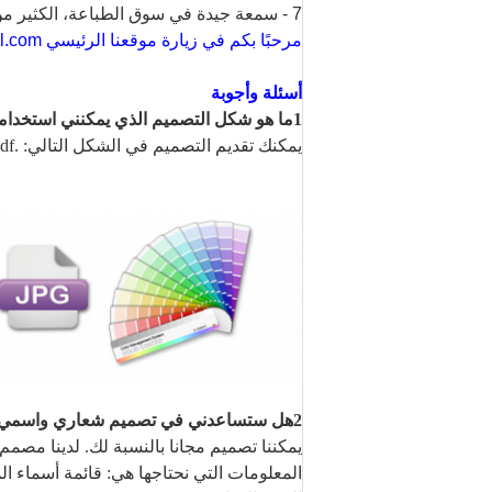
7 - سمعة جيدة في سوق الطباعة، الكثير من العملاء في جميع أنحاء العالم.
مرحبًا بكم في زيارة موقعنا الرئيسي www.viallabel.com
أسئلة وأجوبة
1ما هو شكل التصميم الذي يمكنني استخدامه ؟
يمكنك تقديم التصميم في الشكل التالي: .psd /.ai /.cdr/.pdf الخ
2هل ستساعدني في تصميم شعاري واسمي ؟
يمكننا تصميم مجانا بالنسبة لك. لدينا مص
المعلومات التي نحتاجها هي: قائمة أسماء ال