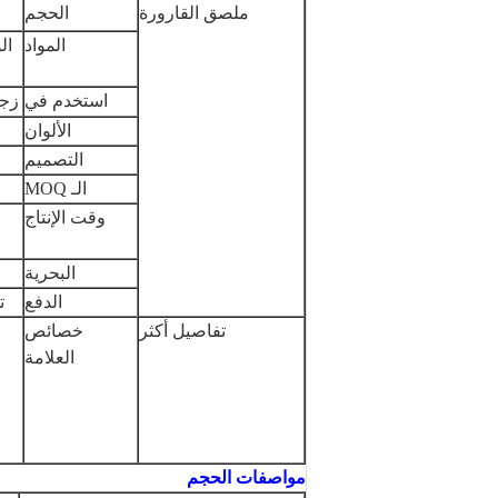
ملصق القارورة
الحجم
المواد
استخدم في
زجاجات l ، 20ml
الألوان
التصميم
الـ MOQ
وقت الإنتاج
البحرية
الدفع
تح
تفاصيل أكثر
خصائص
العلامة
مواصفات الحجم