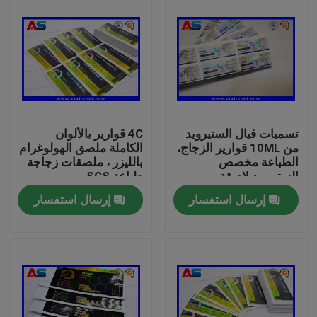
تسميات فيال الستيرويد
4C قوارير بالألوان
من 10ML قوارير الزجاج،
الكاملة ملصق الهولوغرام
الطباعة مخصص
بالليزر ، ملصقات زجاجة
الستيرويد لاصقة
طباعة SGS
إرسال استفسار
إرسال استفسار
بيت
منتجات
معلومات عنا