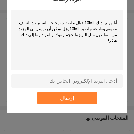
عرض المزيد
احصل على افضل سعر ل
10ML فيال ملصقات زجاجة
الستيرويد العرف تصميم وطباعة
ملصق 10ML
استمر
إرسال
المنتجات الموصى بها