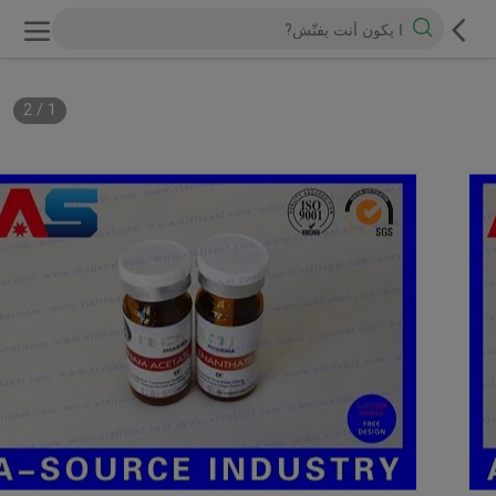
2
/
1