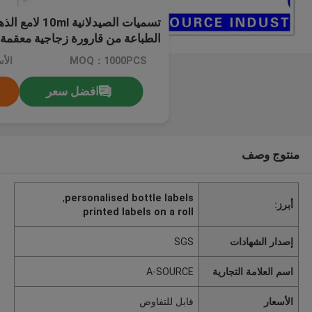
تسميات الصيدلاني
الطباعة من قارورة زجاجية معقمة
MOQ：1000PCS
الأ
افضل سعر
منتوج وصف
,
personalised bottle labels
أبرز:
printed labels on a roll
إصدار الشهادات
SGS
اسم العلامة التجارية
A-SOURCE
الأسعار
قابل للتفاوض