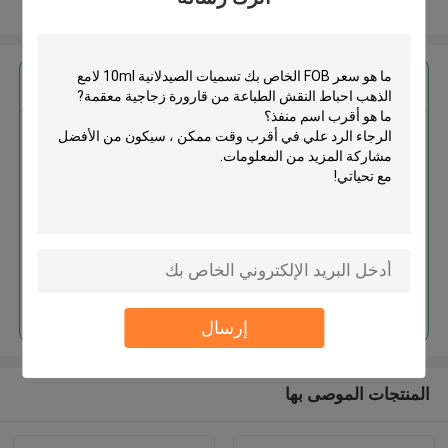
عرض المزيد
احصل على افضل سعر ل
تسميات الصيدلانية 10ml لامع الذهب
احباط النقش الطباعة من قارورة
زجاجية معقمة
استمر
إرسال
المنتجات الموصى بها