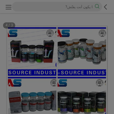
4
/
3