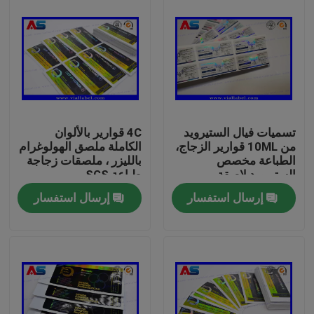
تسميات فيال الستيرويد
4C قوارير بالألوان
من 10ML قوارير الزجاج،
الكاملة ملصق الهولوغرام
الطباعة مخصص
بالليزر ، ملصقات زجاجة
الستيرويد لاصقة
طباعة SGS
إرسال استفسار
إرسال استفسار
بيت
منتجات
معلومات عنا