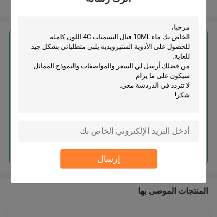
عرض المزيد
احصل على افضل سعر ل
ماء 10ML فيال التسميات 4C اللون
كاملة للحصول على الأدوية
الستيرويدية
استمر
إرسال
المنتجات الموصى بها