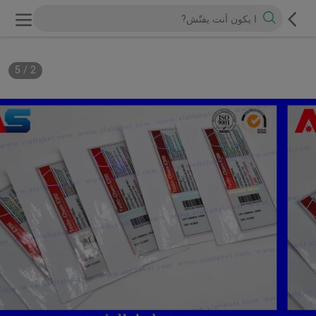
5
/
2