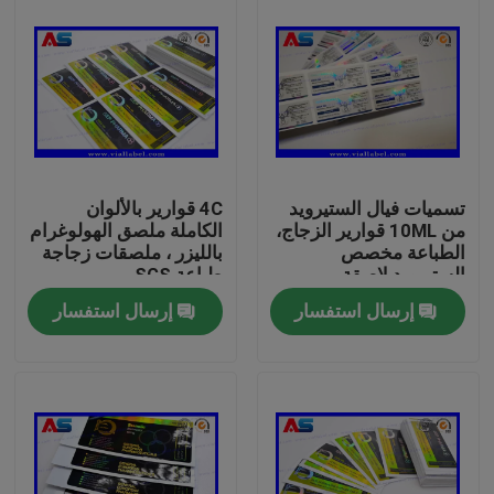
تسميات فيال الستيرويد
4C قوارير بالألوان
من 10ML قوارير الزجاج،
الكاملة ملصق الهولوغرام
الطباعة مخصص
بالليزر ، ملصقات زجاجة
الستيرويد لاصقة
طباعة SGS
إرسال استفسار
إرسال استفسار
بيت
منتجات
معلومات عنا