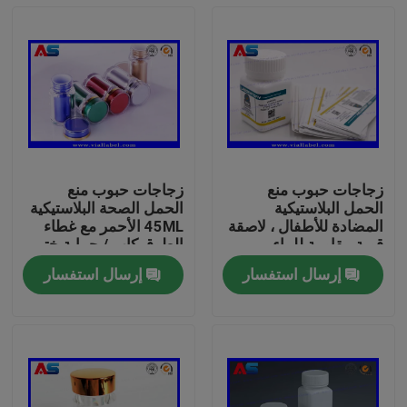
زجاجات حبوب منع
زجاجات حبوب منع
الحمل البلاستيكية
الحمل الصحة البلاستيكية
المضادة للأطفال ، لاصقة
45ML الأحمر مع غطاء
قوية مقاومة للماء
الطوق كاب / حماية ختم
للأقراص الشفوية
الحساسة
إرسال استفسار
إرسال استفسار
بيت
منتجات
معلومات عنا