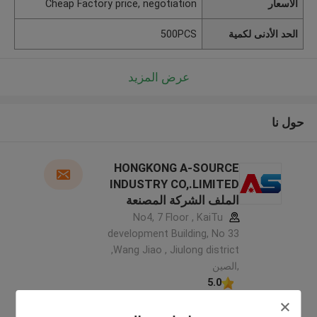
الأسعار
Cheap Factory price, negotiation
الحد الأدنى لكمية
500PCS
عرض المزيد
حول نا
HONGKONG A-SOURCE
INDUSTRY CO,.LIMITED
الملف الشركة المصنعة
No4, 7 Floor , KaiTu
development Building, No 33
,Wang Jiao , Jiulong district
,الصين
5.0
يدقّق ممون