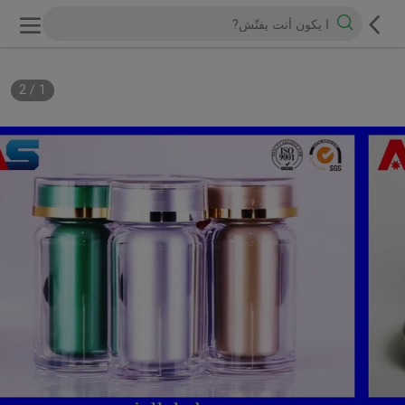
2
/
1