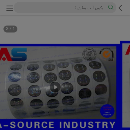
3
/
1