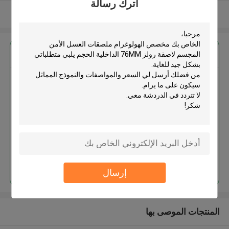
اترك رسالة
عرض المزيد
احصل على افضل سعر ل
مخصص الهولوغرام ملصقات العسل
الأمن المجسم لاصقة رولز 76MM
الداخلية الحجم
استمر
إرسال
المنتجات الموصى بها