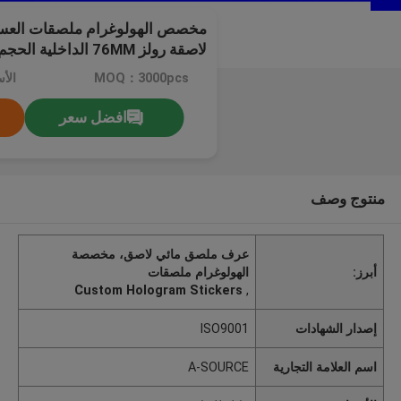
مخصص الهولوغرام ملصقات العس
لاصقة رولز 76MM الداخلية الحجم
MOQ：3000pcs
الأ
افضل سعر
منتوج وصف
عرف ملصق مائي لاصق، مخصصة
أبرز:
الهولوغرام ملصقات
Custom Hologram Stickers
,
إصدار الشهادات
ISO9001
اسم العلامة التجارية
A-SOURCE