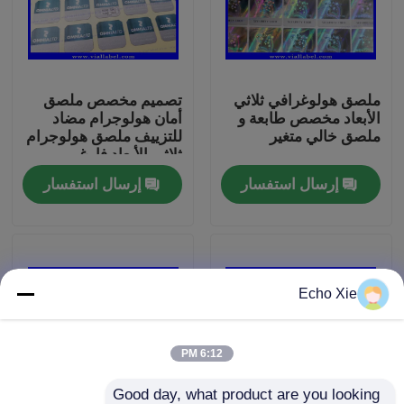
جولة في المعمل
ملصق هولوغرافي ثلاثي
تصميم مخصص ملصق
رقابة جودة
الأبعاد مخصص طابعة و
أمان هولوجرام مضاد
ملصق خالي متغير
للتزييف ملصق هولوجرام
ثلاثي الأبعاد فارغ
اتصل بنا
إرسال استفسار
إرسال استفسار
اطلب اقتباس
تسميات 10ML فيال
Echo Xie
10ML فيال صناديق
6:12 PM
تسميات زجاجة صغيرة
Good day, what product are you looking 