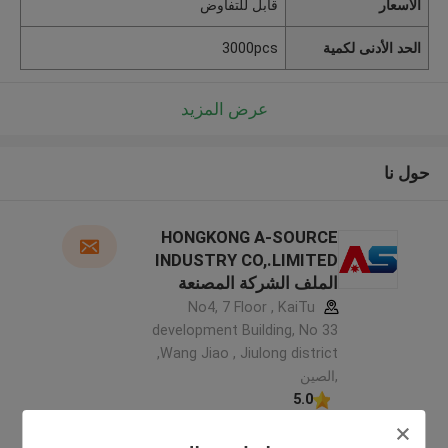
الأسعار
قابل للتفاوض
الحد الأدنى لكمية
3000pcs
عرض المزيد
حول نا
HONGKONG A-SOURCE
INDUSTRY CO,.LIMITED
الملف الشركة المصنعة
No4, 7 Floor , KaiTu
development Building, No 33
,Wang Jiao , Jiulong district
,الصين
5.0
يدقّق ممون