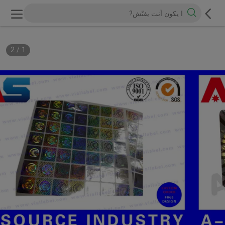
2
/
1