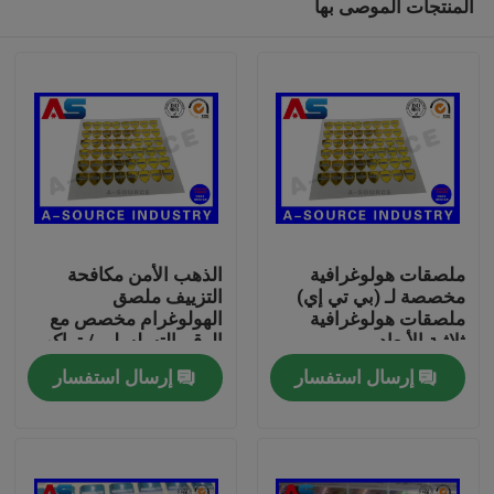
المنتجات الموصى بها
ملصقات هولوغرافية
الذهب الأمن مكافحة
مخصصة لـ (بي تي إي)
التزييف ملصق
ملصقات هولوغرافية
الهولوغرام مخصص مع
ثلاثية الأبعاد
الرقم التسلسلي / تراكب
بيت
الصفر
إرسال استفسار
إرسال استفسار
منتجات
معلومات عنا