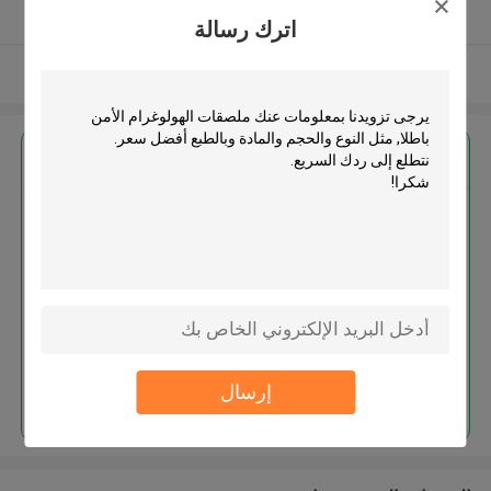
يدقّق ممون
اترك رسالة
عرض المزيد
احصل على افضل سعر ل
ملصقات الهولوغرام الأمن باطلا
استمر
إرسال