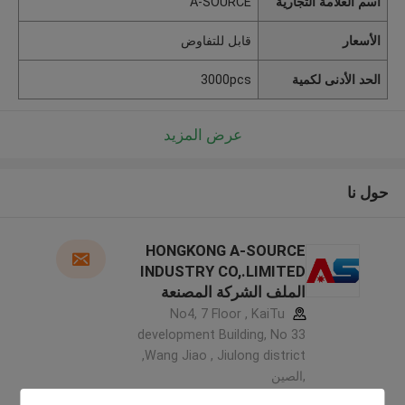
اسم العلامة التجارية
A-SOURCE
الأسعار
قابل للتفاوض
الحد الأدنى لكمية
3000pcs
عرض المزيد
حول نا
HONGKONG A-SOURCE
INDUSTRY CO,.LIMITED
الملف الشركة المصنعة
No4, 7 Floor , KaiTu
development Building, No 33
,Wang Jiao , Jiulong district
,الصين
5.0