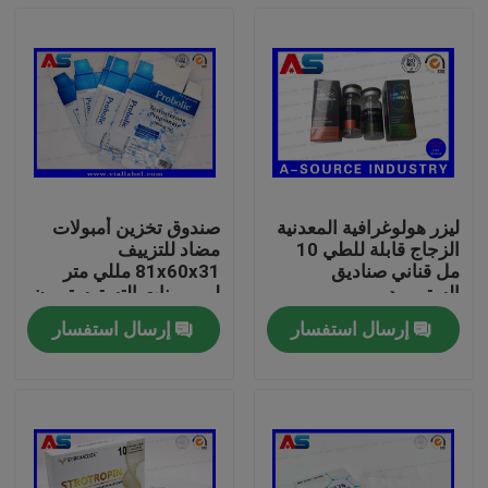
ليزر هولوغرافية المعدنية
صندوق تخزين أمبولات
الزجاج قابلة للطي 10
مضاد للتزييف
مل قناني صناديق
81x60x31 مللي متر
الستيرويد
لبروبيونات التستوستيرون
1 مللي
إرسال استفسار
إرسال استفسار
بيت
منتجات
معلومات عنا