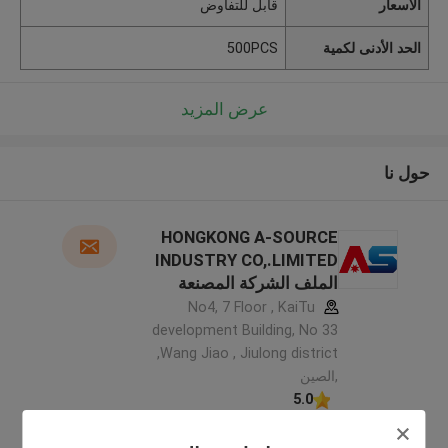
الأسعار
قابل للتفاوض
الحد الأدنى لكمية
500PCS
عرض المزيد
حول نا
HONGKONG A-SOURCE
INDUSTRY CO,.LIMITED
الملف الشركة المصنعة
No4, 7 Floor , KaiTu
development Building, No 33
,Wang Jiao , Jiulong district
,الصين
5.0
يدقّق ممون