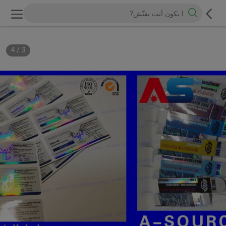
4
/
3