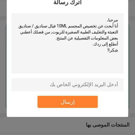
اترك رسالة
عرض المزيد
احصل على افضل سعر ل
تخصيص المجسم 10ML فيال
صناديق / صناديق التعبئة والتغليف
الطبية الصغيرة للزيوت
استمر
إرسال
المنتجات الموصى بها