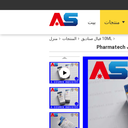
منتجات
بيت
10ML فيال صناديق
المنتجات
منزل