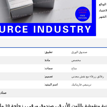
صندوق الورق
تطبيق:
مخصص
مادة:
متاح
سمات:
رقائق زرقاء مع نقش معدني
تصميم:
ترينيفي فارماتيك
اسم الببتيد:
صنادي
ون الأزرق ، صندوق ورقي ، زجاجة 10 مل مع تصميم Trinity Pharmatech