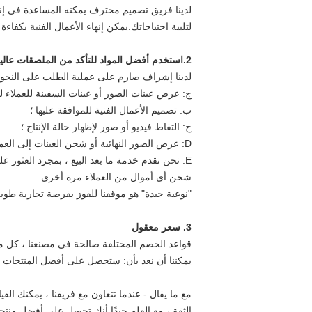
لدينا فريق تصميم محترف يمكنه المساعدة في إنش
لتلبية احتياجاتك.يمكن إنهاء الأعمال الفنية بكفاءة ع
2.
استخدم أفضل المواد للتأكد من الملصقات عالية
لدينا إشراف صارم على عملية الطلب على النحو ا
ج: عرض عينات الصور أو عينات السفينة للعملاء للا
ب: تصميم الأعمال الفنية للموافقة عليها ؛
ج: التقاط فيديو أو صور لإظهار حالة الإنتاج ؛
D: عرض الصور النهائية أو شحن العينات إلى العملاء للاختبار ؛
E: نحن نقدم خدمة ما بعد البيع ، بمجرد العثور على المشكلة ، نقوم بإعادة إنتاج المنتجات على الفور بدونها
شحن أي أموال من العملاء مرة أخرى.
"نوعية جيدة" هو موقفنا للفوز بفرصة تجارية طويل
3. سعر معقول
قواعد الخصم المختلفة صالحة في مصنعنا ، كل ما
يمكننا أن نعد بأن: ستحصل على أفضل المنتجات م
مع ما يقال - عندما تتعاون مع فريقنا ، يمكنك ال
الثقة ، مع العلم جيدًا أنك تحصل على أفضل منتج