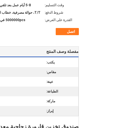
وقت التسليم:
5-8 أيام عمل بعد تلقي الودائع
شروط الدفع:
T/T، حوالة مصرفية، خطاب الاعتماد
القدرة على العرض:
5000000pcs في الشهر
اتصل
مفصلة وصف المنتج
يكتب:
مقاس:
عينة:
الطباعة:
ماركة:
إبراز:
صندوق تخزين قارورة زجاجية معدنية منقوشة بالل