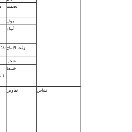
تصميم
م
موك
أنواع
وقت الإنتاج
7-10 أيام عمل بعد تلقي الودائع والموا
شحن
قسط
اقتباس
تفاوض