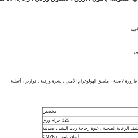
ين
رة لاصقة ، ملصق الهولوغرام الأمني ​​، نشرة ورقية ، قوارير ، أغطية ؛
مخصص
325 جرام ورق
ليف الرعاية الصحية ، عبوة زجاجة زيت الببتيد ، صيدلية
ألوان بانتون / CMYK