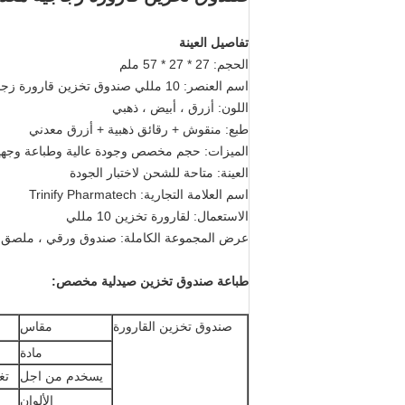
تفاصيل العينة
الحجم: 27 * 27 * 57 ملم
اسم العنصر: 10 مللي صندوق تخزين قارورة زجاجية
اللون: أزرق ، أبيض ، ذهبي
طبع: منقوش + رقائق ذهبية + أزرق معدني
الميزات: حجم مخصص وجودة عالية وطباعة وجه
العينة: متاحة للشحن لاختبار الجودة
اسم العلامة التجارية: Trinify Pharmatech
الاستعمال: لقارورة تخزين 10 مللي
عرض المجموعة الكاملة: صندوق ورقي ، ملصق قارو
طباعة صندوق تخزين صيدلية مخصص:
صندوق تخزين القارورة
مقاس
مادة
يسخدم من اجل
تغ
الألوان