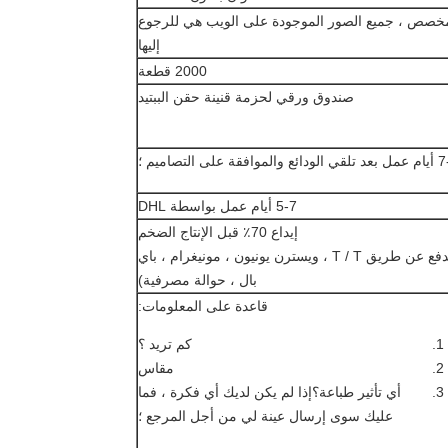
خصص ، جميع الصور الموجودة على الويب هي للرجوع
إليها
2000 قطعة
صندوق ورقي لحزمة قنينة حقن الببتيد
فقة على التصاميم ؛
5-7 أيام عمل بواسطة DHL
إيداع 70٪ قبل الإنتاج الضخم
(الدفع عن طريق T / T ، ويسترن يونيون ، مونيغرام ، باي
بال ، حوالة مصرفية)
قاعدة على المعلومات:
كم تريد ؟
مقاس
أي تأثير طباعة؟إذا لم يكن لديك أي فكرة ، فما
عليك سوى إرسال عينة لي من أجل المرجع ؛