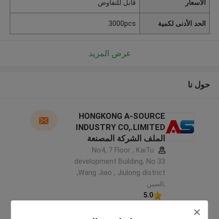
الأسعار
قابل للتفاوض
الحد الأدنى لكمية
3000pcs
عرض المزيد
حول نا
HONGKONG A-SOURCE
INDUSTRY CO,.LIMITED
الملف الشركة المصنعة
No4, 7 Floor , KaiTu
development Building, No 33
,Wang Jiao , Jiulong district
,الصين
5.0
يدقّق ممون