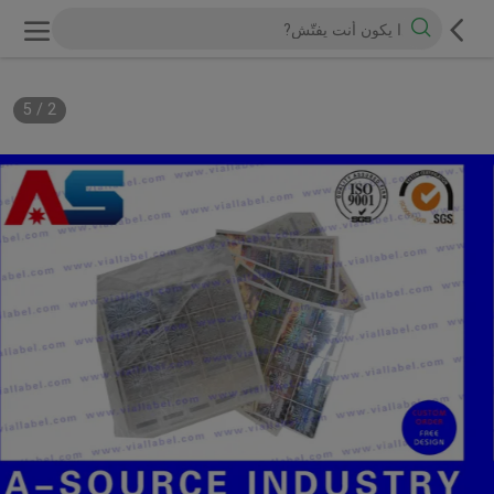
5
/
2