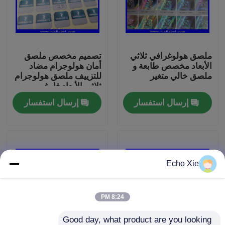
جولة في المعمل
ملصق هولوغرافي ثلاثي
تصميم مخصص ملصق
رقابة جودة
الأبعاد مخصص طابعة و
أمان هولوجرام مضاد
ملصق خالي متغير
للتزييف ملصق هولوجرام
ثلاثي الأبعاد فارغ
اتصل بنا
إرسال استفسار
إرسال استفسار
اطلب اقتباس
تسميات 10ML فيال
Echo Xie
10ML فيال صناديق
8:24 PM
تسميات زجاجة صغيرة
Good day, what product are you looking 