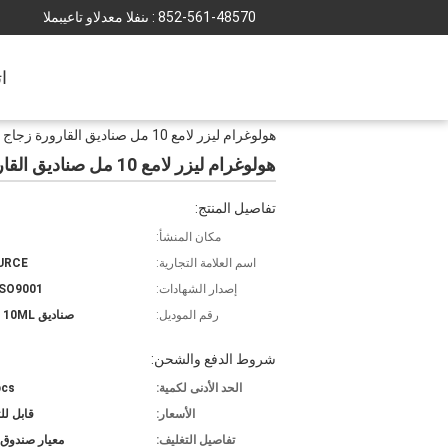
852-561-48570
المبيعات والدعم الفنى :
ا
هولوغرام ليزر لامع 10 مل صناديق القارورة زجاج الببتيد الزجاجية صناديق التعبئة والتغليف الصيدلانية المخصصة
هولوغرام ليزر لامع 10 مل صناديق القارورة زجاج الببتيد الزجاجية صناديق التعبئة والتغليف الصيدلانية المخصصة
تفاصيل المنتج:
مكان المنشأ:
اسم العلامة التجارية:
URCE
إصدار الشهادات:
ISO9001
رقم الموديل:
صناديق 10ML قارورة
شروط الدفع والشحن:
الحد الأدنى لكمية:
pcs
الأسعار:
قابل ل
تفاصيل التغليف:
معيار صندوق 