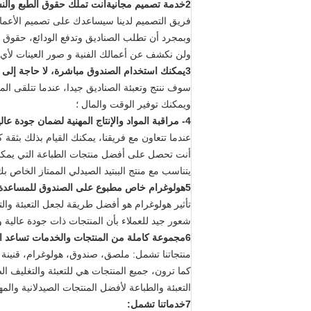
2خدمة تصميم مجانية
أنت تملك حقوق الطبع والن
فريق التصميم لدينا سيساعدك على تصميم الأعمال ا
وبمجرد أن تطلب الصناديق وتدفع الودائع، حقوق ا
ولن نكشف عن أعمالك الفنية و صور العينات لأ
3يمكنك استخدام الصندوق مباشرة، لا حاجة إلى الغراء لتجميعه
سوف ننتج وتعبئة الصناديق جيدا، عندما تتلقى ا
ويمكنك توفير الوقت والمال ؛
4- مراقبة المواد والإنتاج المهنية لضمان جودة عالية
عندما تتعاون مع فريقنا، يمكنك القيام بذلك بثقة ك
أنت تحصل على أفضل منتجات الطباعة التي يمكن
يتناسب مع منتج الببتيد الصيدلي الممتاز الخاص ب
5هولوغرام خاص مطبوع على الصندوق للمساعدة في كسب السوق
تأثير هولوغرام هو أفضل طريقة لجعل التعبئة والت
شعور جيد للعملاء بأن المنتجات ذات جودة عالية 
6مجموعة كاملة من المنتجات والخدمات تساعد العملاء على توفير الوقت والمال
منتجاتنا تشمل: ملصق، صندوق، هولوغرام، قنينة
كما ترون، جميع المنتجات هي للتعبئة والتغليف ال
التعبئة والطباعة لأفضل المنتجات الصيدلانية والمه
7خدماتنا تشمل: