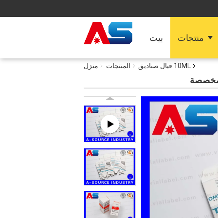
منتجات
بيت
10ML فيال صناديق
المنتجات
منزل