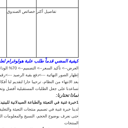
تفاصيل أكثر
خصائص الصندوق
كيفية المضي قدماً طلب علبة هولوغرام لعلبة 10 م
العرض--> تأكيد السعر--> التصميم--> 70% الودائع--> الإنتاج-->
إظهار الصور النهائية --->دفع بقية الرصيد --->رقم
بعد الانتهاء من النظام، ترحيبا حارا لتقديم لنا أف
تساعدنا على جعل الطلبات المستقبلية أفضل وتحسي
لماذا تختارنا:
1خبرة غنية في التعبئة والطباعة الصيدلانية للببتيدات
لدينا خبرة غنية في تصميم منتجات التعبئة والتغليف
حتى نعرف بوضوح الحجم، النسيج والمعلومات الجرع
المنتجات