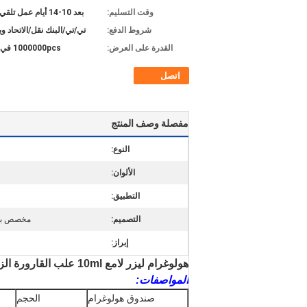
وقت التسليم:
بعد 10-14 أيام عمل تلقي الودائع
شروط الدفع:
تي/تي/البنك نقل/الاتحاد و
القدرة على العرض:
1000000pcs في الشهر
اتصل
مفصلة وصف المنتج
النوع:
الألوان:
التطبيق:
التصميم:
مخصص بشع
إبراز:
هولوغرام ليزر لامع 10ml علب القارورة الزجاجية الببتيد الزجاجية حسب الطلب
المواصفات:
صندوق هولوغرام
الحجم