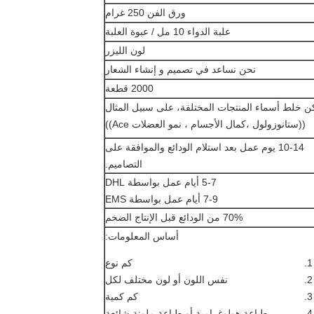
ورق الفن 250 غرام
علبة الدواء 10 مل / عبوة العلبة
لون الليزر
نحن نساعد في تصميم و إنشاء الشعار
2000 قطعة
ن خلط أسماء المنتجات المختلفة، على سبيل المثال
((ستانوزولول ،كمال الأجسام ، نمو العضلات Ace))
10-14 يوم عمل بعد استلام الودائع والموافقة على
التصاميم.
5-7 أيام عمل بواسطة DHL
7-9 أيام عمل بواسطة EMS
70% من الودائع قبل الإنتاج الضخم
أساس المعلومات:
كم نوع
نفس اللون أو لون مختلف لكل
كم كمية
طباعة هولوغرامية أو طباعة ملونة شائعة