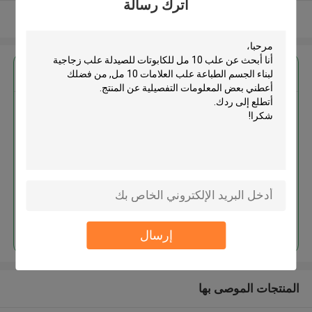
اترك رسالة
عرض المزيد
احصل على افضل سعر ل
علب 10 مل للكابوتات للصيدلة علب
زجاجية لبناء الجسم الطباعة علب
العلامات 10 مل
استمر
إرسال
المنتجات الموصى بها