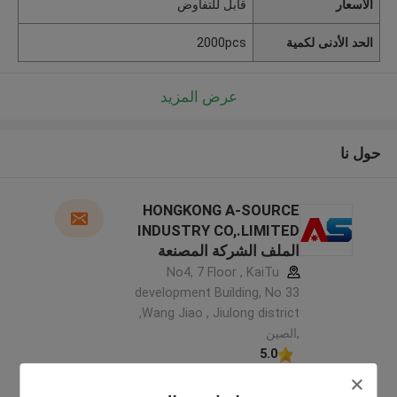
الأسعار
قابل للتفاوض
الحد الأدنى لكمية
2000pcs
عرض المزيد
حول نا
HONGKONG A-SOURCE
INDUSTRY CO,.LIMITED
الملف الشركة المصنعة
No4, 7 Floor , KaiTu
development Building, No 33
,Wang Jiao , Jiulong district
,الصين
5.0
يدقّق ممون