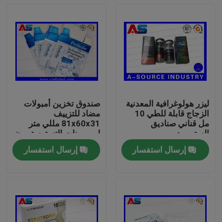
ليزر هولوغرافية المعدنية
صندوق تخزين أمبولات
الزجاج قابلة للطي 10
مضاد للتزييف
مل قناني صناديق
81x60x31 مللي متر
الستيرويد
لبروبيونات التستوستيرون
1 مللي
إرسال استفسار
إرسال استفسار
بيت
منتجات
معلومات عنا