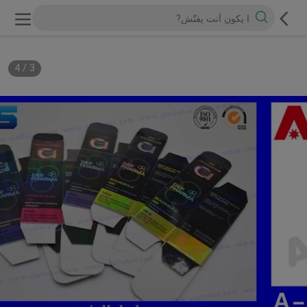
4
/
3