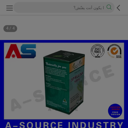
4
/
4