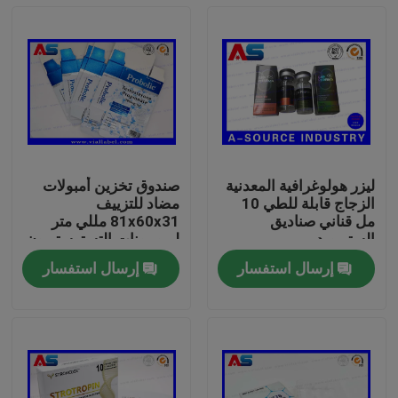
ليزر هولوغرافية المعدنية
صندوق تخزين أمبولات
الزجاج قابلة للطي 10
مضاد للتزييف
مل قناني صناديق
81x60x31 مللي متر
الستيرويد
لبروبيونات التستوستيرون
1 مللي
إرسال استفسار
إرسال استفسار
بيت
منتجات
معلومات عنا