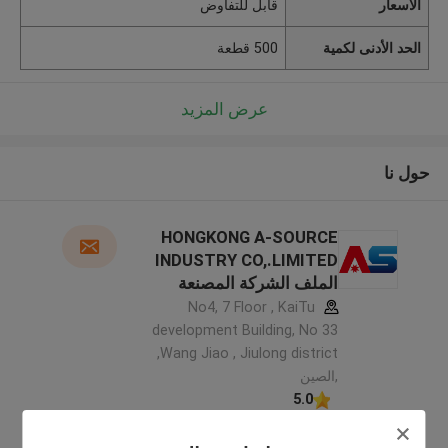
الأسعار
قابل للتفاوض
الحد الأدنى لكمية
500 قطعة
عرض المزيد
حول نا
HONGKONG A-SOURCE
INDUSTRY CO,.LIMITED
الملف الشركة المصنعة
No4, 7 Floor , KaiTu
development Building, No 33
,Wang Jiao , Jiulong district
,الصين
5.0
يدقّق ممون