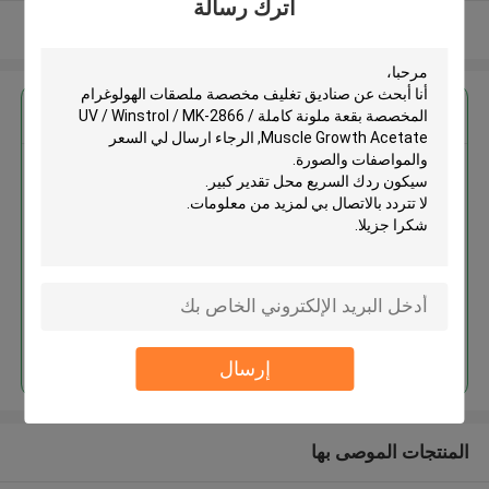
اترك رسالة
عرض المزيد
احصل على افضل سعر ل
صناديق تغليف مخصصة ملصقات
الهولوغرام المخصصة بقعة ملونة
كاملة UV / Winstrol / MK-2866 /
Muscle Growth Acetate
استمر
إرسال
المنتجات الموصى بها