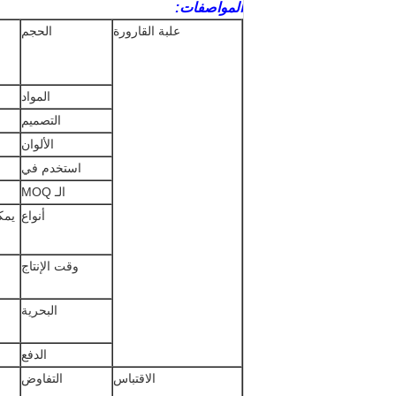
المواصفات:
علبة القارورة
الحجم
المواد
التصميم
الألوان
استخدم في
الـ MOQ
أنواع
يمك
وقت الإنتاج
البحرية
الدفع
الاقتباس
التفاوض