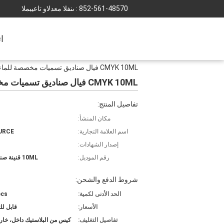
852-561-48570
المبيعات والدعم الفنى :
ا
CMYK 10ML فيال صناديق تسميات مخصصة للماء مع الصورة المجسمة تأثير لزجاجات 10ML الستيرويد
CMYK 10ML فيال صناديق تسميات مخصصة للماء مع الصورة المجسمة تأثير لزجاجات 10ML الستيرويد
تفاصيل المنتج:
مكان المنشأ:
اسم العلامة التجارية:
URCE
إصدار الشهادات:
رقم الموديل:
10ML قنينة صناديق-5
شروط الدفع والشحن:
الحد الأدنى لكمية:
pcs
الأسعار:
قابل ل
تفاصيل التغليف:
كيس من البلاستيك داخل، خار