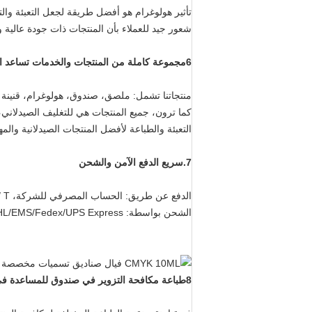
تأثير هولوغرام هو أفضل طريقة لجعل التعبئة والت
شعور جيد للعملاء بأن المنتجات ذات جودة عالية 
6مجموعة كاملة من المنتجات والخدمات تساعد العملاء على توفير الوقت والمال
منتجاتنا تشمل: ملصق، صندوق، هولوغرام، قنينة
كما ترون، جميع المنتجات هي للتغليف الصيدلاني،
التعبئة والطباعة لأفضل المنتجات الصيدلانية والمه
7.سريع الدفع الآمن والشحن
الدفع عن طريق: الحساب المصرفي للشركة، T / T، وسترون يونيون، غرام المال، باي بال.
الشحن بواسطة: DHL/EMS/Fedex/UPS Express للتأكد من فوائدك
8طباعة مكافحة التزوير في صندوق للمساعدة في مكافحة التزوير