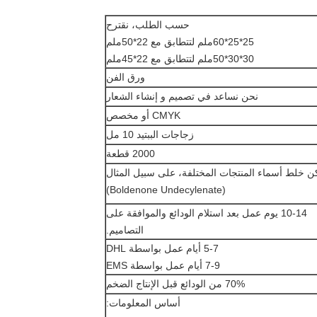
حسب الطلب، نقترح
25*25*60ملم لتتطابق مع 22*50ملم
30*30*50ملم لتتطابق مع 22*45ملم
ورق الفن
نحن نساعد في تصميم و إنشاء الشعار
CMYK أو مخصص
زجاجات الببتيد 10 مل
2000 قطعة
ن خلط أسماء المنتجات المختلفة، على سبيل المثال
(Boldenone Undecylenate)
10-14 يوم عمل بعد استلام الودائع والموافقة على
التصاميم.
5-7 أيام عمل بواسطة DHL
7-9 أيام عمل بواسطة EMS
70% من الودائع قبل الإنتاج الضخم
أساس المعلومات: