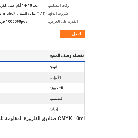
وقت التسليم:
بعد 10-14 أيام عمل تلقي الودائع
شروط الدفع:
T / T نقل / البنك / الاتحاد Westerm
القدرة على العرض:
1000000pcs في الشهر
اتصل
مفصلة وصف المنتج
النوع:
الألوان:
التطبيق:
التصميم:
إبراز:
CMYK 10ml صناديق القارورة المقاومة للماء الملصقات المخصصة مع تأثير هولوغرام للببتيد 10ml زجاجات