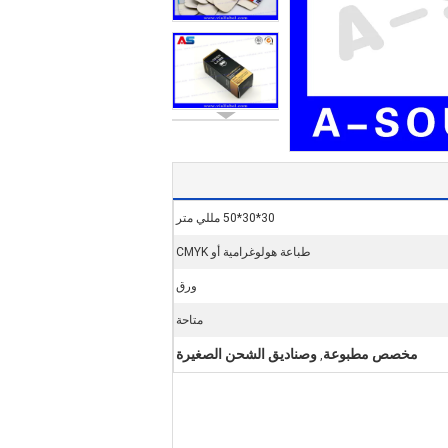
30*30*50 مللي متر
طباعة هولوغرامية أو CMYK
ورق
متاحة
مخصص مطبوعة
وصناديق الشحن الصغيرة
,