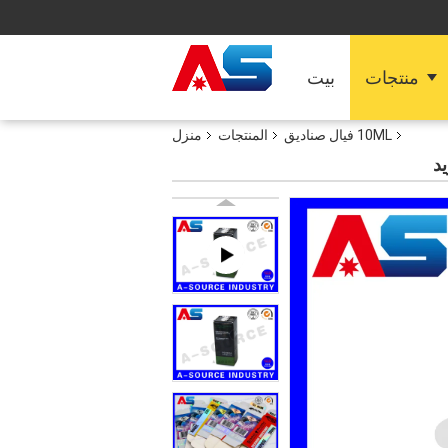
منتجات
بيت
10ML فيال صناديق
المنتجات
منزل