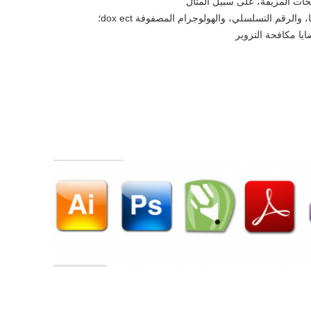
نتجات المزيفة، على سبيل المثال
رقم التسلسلي، والهولوجرام المصفوفة dox ect؛
ايا مكافحة التزوير