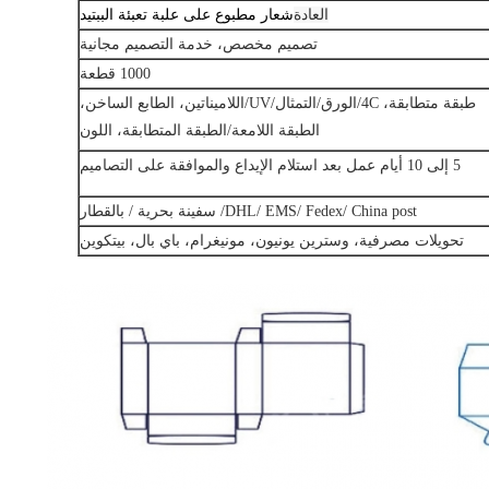
العادة
شعار مطبوع على علبة تعبئة الببتيد
تصميم مخصص، خدمة التصميم مجانية
1000 قطعة
طبقة متطابقة، 4C/الورق/التمثال/UV/اللاميناتين، الطابع الساخن،
الطبقة اللامعة/الطبقة المتطابقة، اللون
5 إلى 10 أيام عمل بعد استلام الإيداع والموافقة على التصاميم
DHL/ EMS/ Fedex/ China post/ سفينة بحرية / بالقطار
تحويلات مصرفية، وسترين يونيون، مونيغرام، باي بال، بيتكوين