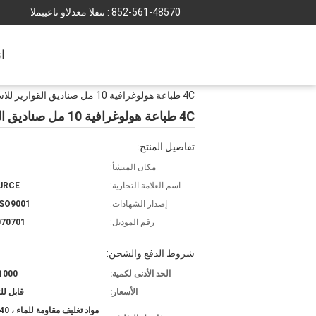
852-561-48570
المبيعات والدعم الفنى :
ا
4C طباعة هولوغرافية 10 مل صناديق القوارير للاستعمال في حقن الببتيدات الصيدلانية صناديق التعبئة والتغليف
4C طباعة هولوغرافية 10 مل صناديق القوارير للاستعمال في حقن الببتيدات الصيدلانية صناديق التعبئة والتغليف
تفاصيل المنتج:
مكان المنشأ:
اسم العلامة التجارية:
URCE
إصدار الشهادات:
ISO9001
رقم الموديل:
070701
شروط الدفع والشحن:
الحد الأدنى لكمية:
1000 قطعة
الأسعار:
قابل ل