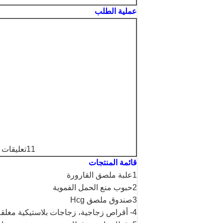
عملية الطلب
11تعليقات عبر البريد الإلكتروني أو ترك رسالة على موقعنا الإلكتروني
قائمة المنتجات
1علبة ملصق القارورة
2حبوب منع الحمل الفموية
3صندوق ملصق Hcg
4- أقراص زجاجية، زجاجات بلاستيكية مغلقة