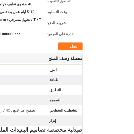
تفاصيل التغليف:
40 صندوق تغليف كرتون قوي
وقت التسليم:
5-10 أيام عمل بعد تلقي الودائع
T / T / تحو
شروط الدفع:
القدرة على العرض:
1000000pcs شهريا
اتصل
مفصلة وصف المنتج
النوع:
طباعة:
التطبيق:
التصميم:
التشطيب السطحي:
تصفيح غير لامع ، 4C / رقائق معدنية / نقش / UV / Laminatin ، ختم ساخن ، تصفيح لامع / تصفيح غير لامع ،
إبراز:
صيدلية مخصصة تصاميم الببتيدات المل