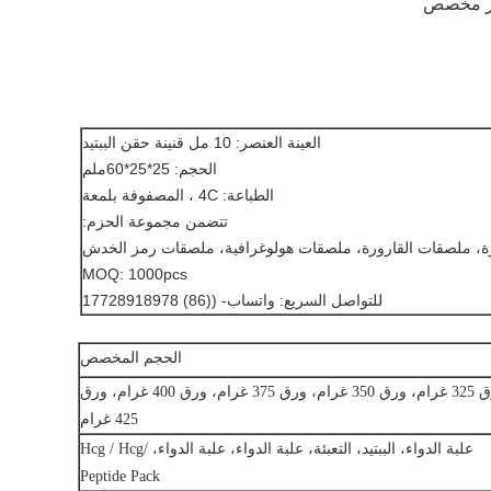
العينة العنصر: 10 مل قنينة حقن الببتيد
الحجم: 25*25*60ملم
الطباعة: 4C ، المصفوفة بلمعة
تتضمن مجموعة الحزم:
رة، ملصقات القارورة، ملصقات هولوغرافية، ملصقات رمز الخدش
MOQ: 1000pcs
للتواصل السريع: واتساب- ((86) 17728918978
الحجم المخصص
ورق 325 غرام، ورق 350 غرام، ورق 375 غرام، ورق 400 غرام، ورق
425 غرام
علبة الدواء، الببتيد، التعبئة، علبة الدواء، علبة الدواء، Hcg / Hcg/
Peptide Pack