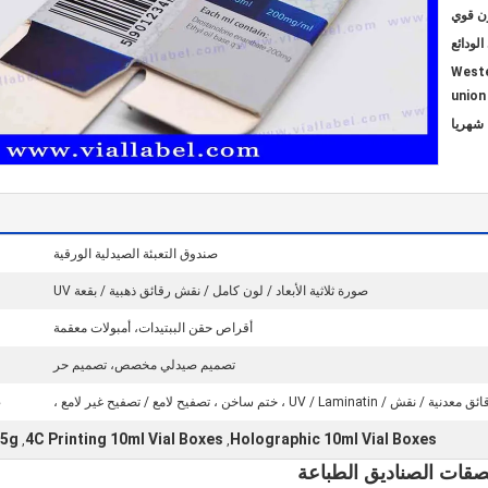
يل مصرفي / Westerm
union
صندوق التعبئة الصيدلية الورقية
صورة ثلاثية الأبعاد / لون كامل / نقش رقائق ذهبية / بقعة UV
أقراص حقن الببتيدات، أمبولات معقمة
تصميم صيدلي مخصص، تصميم حر
ط
Holographic 10ml Vial Boxes
4C Printing 10ml Vial Boxes
375g حقن المنشطات فيال ص
,
,
صقات الصناديق الطباعة