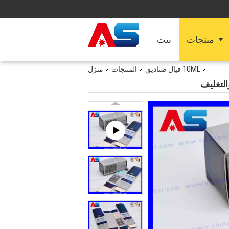
منتجات
بيت
10ML فيال صناديق
المنتجات
منزل