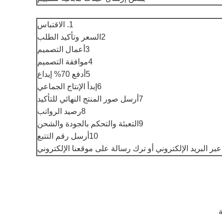
1. الاقتباس
2السعر وتأكيد الطلب
3أعمال التصميم
4موافقة التصميم
5أدفع 70% إيداع
6إبدأ الإنتاج الجماعي
7أرسل صور المنتج النهائي للتأكيد
8رصيد الرواتب
9التعبئة والتحكم بالجودة والشحن
10أرسل رقم التتبع