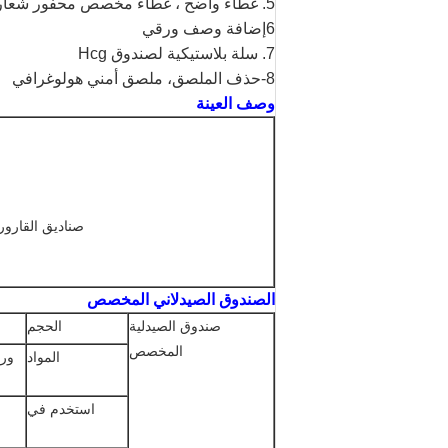
5. غطاء واضح ، غطاء مخصص محفور شعار مخصص
6إضافة وصف ورقي
7. سلة بلاستيكية لصندوق Hcg
8-حذف الملصق، ملصق أمني هولوغرافي
وصف العينة
صناديق القارو
الصندوق الصيدلاني المخصص
صندوق الصيدلية
الحجم
المخصص
المواد
استخدم في