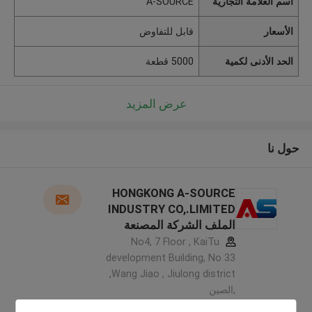
اسم العلامة التجارية
A-SOURCE
الأسعار
قابل للتفاوض
الحد الأدنى لكمية
5000 قطعة
عرض المزيد
حول نا
HONGKONG A-SOURCE
INDUSTRY CO,.LIMITED
الملف الشركة المصنعة
No4, 7 Floor , KaiTu
development Building, No 33
,Wang Jiao , Jiulong district
,الصين
5.0