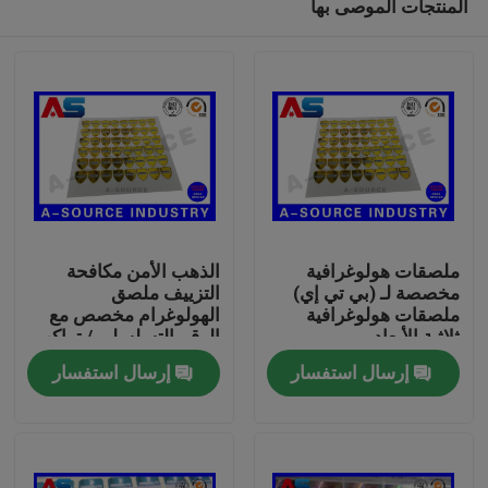
المنتجات الموصى بها
ملصقات هولوغرافية
الذهب الأمن مكافحة
مخصصة لـ (بي تي إي)
التزييف ملصق
ملصقات هولوغرافية
الهولوغرام مخصص مع
ثلاثية الأبعاد
الرقم التسلسلي / تراكب
بيت
الصفر
إرسال استفسار
إرسال استفسار
منتجات
معلومات عنا