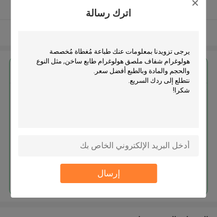
يدقّق ممون
اترك رسالة
عرض المزيد
احصل على افضل سعر ل
طباعة مُغطاة مُخصصة هولوغرام
شفاف ملصق هولوغرام طابع ساخن
استمر
إرسال