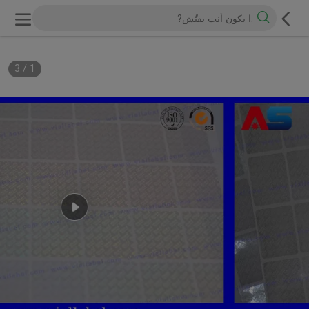
3
/
1