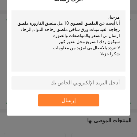
عرض المزيد
احصل على افضل سعر ل
الملصق العضوي 10 مل ملصق
القارورة ملصق زجاجة الفيتامينات
ورق ساخن ملصق زجاجة الدواء
استمر
إرسال
المنتجات الموصى بها