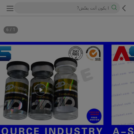
6
/
1