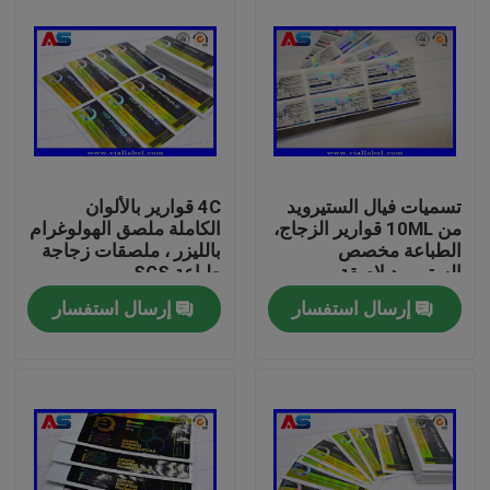
تسميات فيال الستيرويد
4C قوارير بالألوان
من 10ML قوارير الزجاج،
الكاملة ملصق الهولوغرام
الطباعة مخصص
بالليزر ، ملصقات زجاجة
الستيرويد لاصقة
طباعة SGS
إرسال استفسار
إرسال استفسار
بيت
منتجات
معلومات عنا