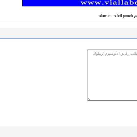
,
ة
aluminum foil pouch