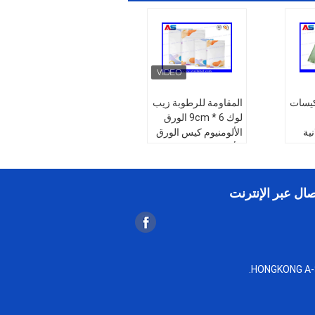
 كيسات
المقاومة للرطوبة زيب
لوك 6 * 9cm الورق
ية
الألومنيوم كيس الورق
كيس
الألومنيوم زيب لوك
م
حقيبة
ر
النوع:
أكياس
صال عبر الإنترنت
الألومنيوم، أكياس
،
الفضة، أكياس السحب
ذية،
استخدام الصناعة:
الغذاء، التطبيقات
يل
المتعددة، التسوق،
7 * 10 سم ، 8
الاستخدامات المختلفة،
* 12 سم ، 9 * 13 سم ،
الصيدلة
الحجم:
مخصص، 6*9