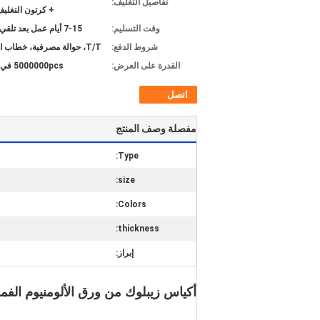
تفاصيل التغليف:
+ كرتون التغلي
وقت التسليم:
7-15 أيام عمل بعد تلقي الودائع
شروط الدفع:
T/T، حوالة مصرفية، خطاب الاعتماد
القدرة على العرض:
5000000pcs في الشهر
اتصل
مفصلة وصف المنتج
Type:
size:
Colors:
thickness:
إبراز:
أكياس زيبلوك من ورق الألومنيوم ال