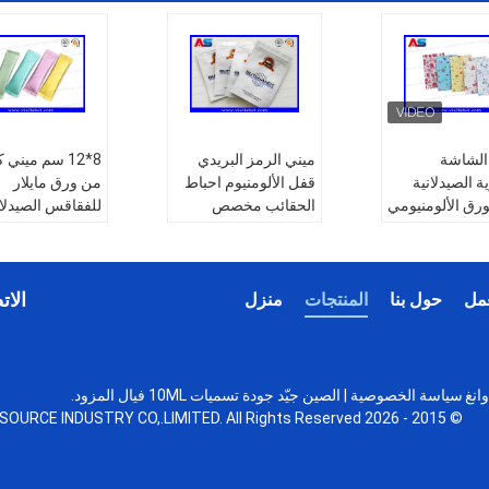
الشاشة
ميني الرمز البريدي
8*12 سم ميني
ة الصيدلانية
قفل الألومنيوم احباط
من ورق مايلار
 الورق الألومنيومي
الحقائب مخصص
للفقاقس الصيدلان
ورق
الطباعة / الستيرويد
كبسولة زيبلوك 
نيومي كيس
تغليف الأدوية اللوحي
من ورق الألومنيو
يكتب:
الحقيبة اللوحية
النوع:
أكياس مايل
الات
مل
حول بنا
المنتجات
منزل
كياس رقائق
طلب:
عبوة صيدلانية
فويل صغيرة
يوم
مقاس:
مخصص
التطبيق:
كبسولات
ق:
أقراص
مادة:
غرامة الغرامة
حبوب، أقراص، أغ
ة
بذور، عبوات
 والبناء تطوير KaiTu، رقم 33، وانغ
سياسة الخصوصية
| الصين جيّد جودة تسميات 10ML فيال المزود.
مخصص
مستحضرات تجم
© 2015 - 2026 HONGKONG A-SOURCE INDUSTRY CO,.LIMITED. All Rights Reserved.
الحجم:
6 * 9 سم ، أو مخصص