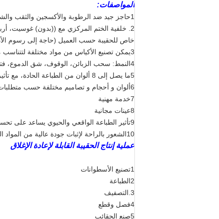
المواصفات:
1حاجز جيد ضد الرطوبة والأكسجين والثقب والشعاع الضوئي
2. خلفية الختم المركزي مع ((بدون) غوسيت، أر
خاص للحقيبة حسب العميل (حاجة إلى رسوم الأد
3يمكن تصنيع الأكياس من مواد مختلفة لتتناسب مع حزمة المنتجات المختلفة: مواد BOPP/CPP/NY/PET/PA/AL/PE/LDPE المطلية؛ مواد درجة الغذاء
4النمط: سحب الزبائن، الوقوف، شق الدموع، فتحة شنق، غسط السفلي، غسط الجانبي، خلفية مغلقة الخ
5ما يصل إلى 8 ألوان من الطباعة الحادة، مع تأثير الطباعة الحية.
6ألوان و أحجام و تصاميم مختلفة حسب متطلبات العملاء
7خدمة مهنية
8عينات مجانية
9تأثير الطباعة الواقعي والحيوي يساعد على تحسين الصورة والقدرة التنافسية لمنتجاتك
10الشعور بالراحة لإثبات جودة عالية من المواد الخام لدينا وضمان مستقر عالية وميزة من العبوة
عملية إنتاج الحقيبة القابلة لإعادة الإغلاق
1تصنيع الأسطوانات
2الطباعة
3.التصفيف
4فصل وقطع
5صنع الحقائب