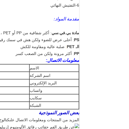
6-التفتيش النهائي
مقدمة المواد:
مادة بي.في.سي
:
أكثر شفافية من PP أو PET ، هناك نوعان موجودان: ناعم وصلب
PS
: أعلى عرض للضوء ولكن هش في سمك رقي
الـ PET
:
صلبة عالية ومقاومة للكش
PP
: أكثر مرونة ولكن من الصعب كسر
معلومات الاتصال:
الاسم
اسم الشركة
البريد الإلكتروني
واتساب
سكايب
الشبكة
بعض الصور النموذجية
المزيد من المنتجات ومعلومات الاتصال على
كتالوج