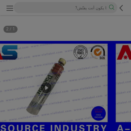
2
/
1