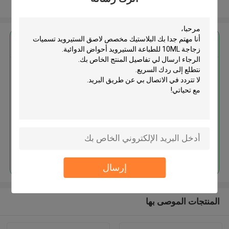
عرض المزيد
احصل على افضل سعر ل
البلاستيك مخصص لاصق الستيرويد
تسميات زجاجة 10ML للطباعة
الستيرويد أحواض الدوائية
استمر
إرسال
المنتجات الموصى بها