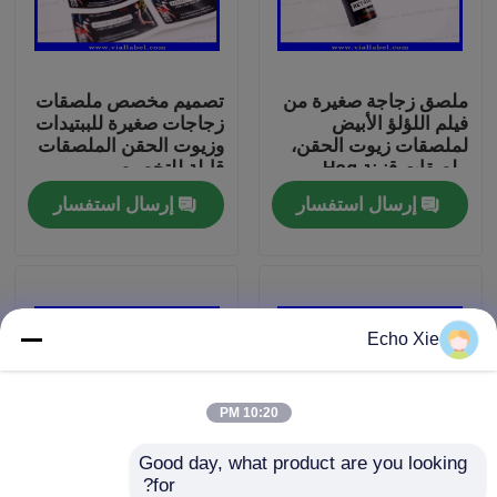
جولة في المعمل
ملصق زجاجة صغيرة من
تصميم مخصص ملصقات
فيلم اللؤلؤ الأبيض
زجاجات صغيرة للببتيدات
رقابة جودة
لملصقات زيوت الحقن،
وزيوت الحقن الملصقات
ملصقات قنينة Hcg
قابلة للتخصيص
طباعة شعار مخصص
إرسال استفسار
إرسال استفسار
اتصل بنا
اطلب اقتباس
Echo Xie
تسميات 10ML فيال
10ML فيال صناديق
10:20 PM
Good day, what product are you looking 
تسميات زجاجة صغيرة
for?
ملصقات هولوغرافية
ملصقات NAD+، ملصق