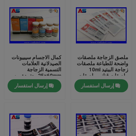
ملصق الزجاجة ملصقات
كمال الاجسام سيبيونات
واضحة للطباعة ملصقات
الصيدلانية العلامات
زجاجة الببتيد 10ml
التسمية الزجاجة
ملصقات قناني ملصقات
25x60mm معتمدة من
زجاجة صغيرة
قبل ISO لعلب 10ml
إرسال استفسار
إرسال استفسار
بيت
منتجات
معلومات عنا