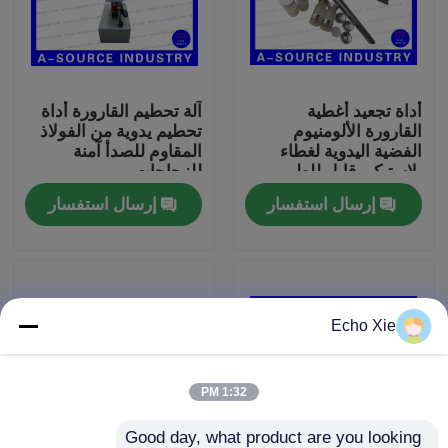
جولة في المعمل
أداة تجعيد أغطية
آلة تحطيم القارورة أداة
رقابة جودة
القارورة الألومنيوم
تحطيم يدوية من الفولاذ
الفضية اليدوية لغطاء
المقاوم للصدأ آمنة
بلاستيكي قابل للطي
للزجاجات
اتصل بنا
مقاس 13 مم / 20 مم
إرسال استفسار
إرسال استفسار
اطلب اقتباس
تسميات 10ML فيال
Echo Xie
10ML فيال صناديق
1:32 PM
تسميات زجاجة صغيرة
Good day, what product are you looking 