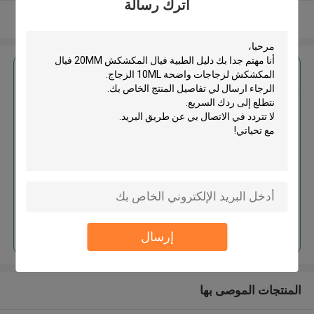
اترك رسالة
عرض المزيد
احصل على افضل سعر ل
دليل الطبية فيال المكشكش 20MM
فيال المكشكش لزجاجات واضحة
10ML الزجاج
استمر
إرسال
المنتجات الموصى بها