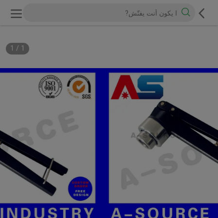
1
/
1