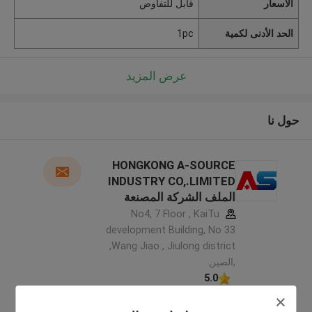
الأسعار
قابل للتفاوض
الحد الأدنى لكمية
1pc
عرض المزيد
حول نا
HONGKONG A-SOURCE
INDUSTRY CO,.LIMITED
الملف الشركة المصنعة
No4, 7 Floor , KaiTu
development Building, No 33
,Wang Jiao , Jiulong district
,الصين
5.0
يدقّق ممون