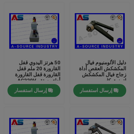
دليل الألومنيوم فيال
50 هرتز اليدوي قفل
المكشكش العقص أداة
القارورة 20 ملم قفل
زجاج فيال المكشكش
القارورة قفل القارورة
لتمزيق كاب
أداء مستقر AC220V
قفل القارورة
إرسال استفسار
إرسال استفسار
بيت
منتجات
معلومات عنا