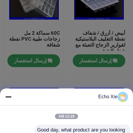
جولة في المعمل
أبيض / أزرق / شفاف
60C سماكة 2 مل
رقابة جودة
نفطة التغليف البلاستيكية
زجاجات طبية PVC نفطة
لقوارير الزجاج التعبئة مع
شفافة
شعار النقش
اتصل بنا
إرسال استفسار
إرسال استفسار
اطلب اقتباس
تسميات 10ML فيال
Echo Xie
10ML فيال صناديق
12:29 AM
تسميات زجاجة صغيرة
Good day, what product are you looking 