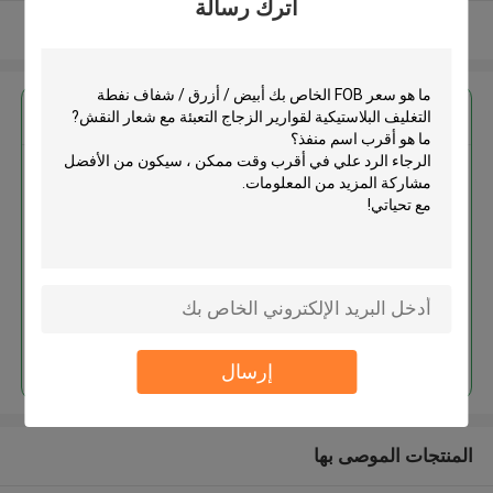
اترك رسالة
عرض المزيد
احصل على افضل سعر ل
أبيض / أزرق / شفاف نفطة التغليف
البلاستيكية لقوارير الزجاج التعبئة مع
شعار النقش
استمر
إرسال
المنتجات الموصى بها