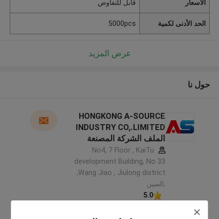
الأسعار
قابل للتفاوض
الحد الأدنى لكمية
5000pcs
عرض المزيد
حول نا
HONGKONG A-SOURCE
INDUSTRY CO,.LIMITED
الملف الشركة المصنعة
No4, 7 Floor , KaiTu
development Building, No 33
,Wang Jiao , Jiulong district
,الصين
5.0
يدقّق ممون