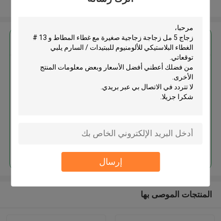
عرض المزيد
احصل على افضل سعر ل
زجاج 5 مل زجاجة زجاجية صغيرة مع
غطاء المطاط و 13 # الغطاء
البلاستيكي للألومنيوم للببتيدات /
السارم
استمر
إرسال
المنتجات الموصى بها