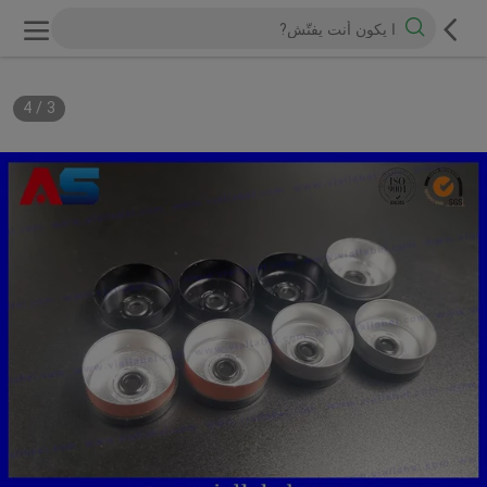
4
/
3