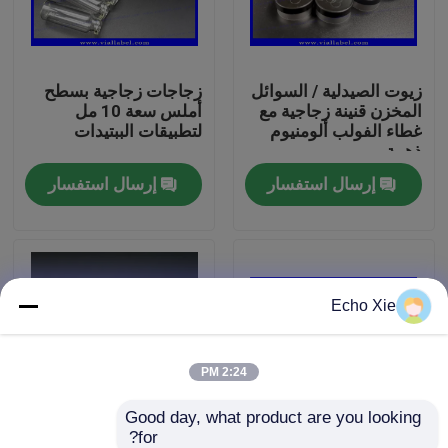
جولة في المعمل
زيوت الصيدلية / السوائل
زجاجات زجاجية بسطح
المخزن قنينة زجاجية مع
أملس سعة 10 مل
رقابة جودة
غطاء الفولب ألومنيوم
لتطبيقات الببتيدات
ذهبية
إرسال استفسار
إرسال استفسار
اتصل بنا
اطلب اقتباس
Echo Xie
تسميات 10ML فيال
10ML فيال صناديق
2:24 PM
Good day, what product are you looking 
تسميات زجاجة صغيرة
for?
زجاجات زجاجية صغيرة 5
الببتيد 2 مل قنينة زجاجية