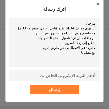
5.0
اترك رسالة
يدقّق ممون
عرض المزيد
احصل على افضل سعر ل
SFDA عقيم قناني زجاجي صغير 2 -
30 مل مع ملصق ورق الصيدلة
والصندوق مع بليستر
إرسال
استمر