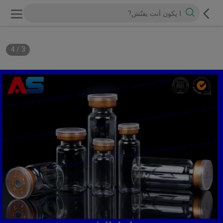
4
/
3