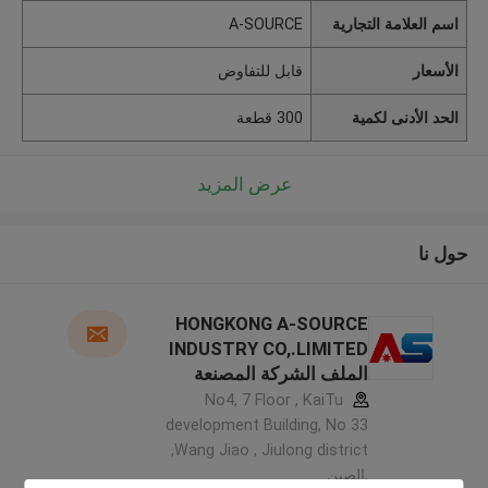
اسم العلامة التجارية
A-SOURCE
الأسعار
قابل للتفاوض
الحد الأدنى لكمية
300 قطعة
عرض المزيد
حول نا
HONGKONG A-SOURCE
INDUSTRY CO,.LIMITED
الملف الشركة المصنعة
No4, 7 Floor , KaiTu
development Building, No 33
,Wang Jiao , Jiulong district
,الصين