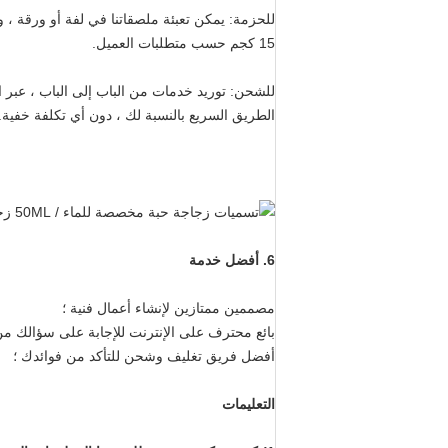
للحزمة: يمكن تعبئة ملصقاتنا في لفة أو ورقة ، 
15 كجم حسب متطلبات العميل.
للشحن: توريد خدمات من الباب إلى الباب ، عبر ا
الطريق السريع بالنسبة لك ، دون أي تكلفة خفية.
6. أفضل خدمة
مصممين ممتازين لإنشاء أعمال فنية ؛
بائع محترف على الإنترنت للإجابة على سؤالك من 8:00 صباحًا إلى 8:00 مساءً (بتوقيت الص
أفضل فريق تغليف وشحن للتأكد من فوائدك ؛
التعليمات