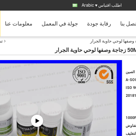
اطلب اقتباس
Arabic
تصل بنا
رقابة جودة
جولة في المعمل
معلومات عنا
تس
الصين
A-SO
ISO 9
2018
1000
لتفاوض
لتغليف