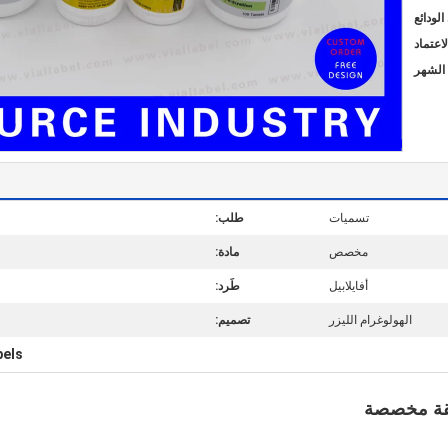
تسميات
طلب:
مخصص
مادة:
أفايلابيل
طَرد:
الهولوغرام الليزر
تصميم:
bels
صقة مخصصة