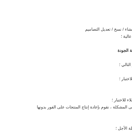
اء / نسخ / تعديل التصاميم
الية ؛
 الجودة
لتالي ؛
ختبار ؛
ة الأجل ؛