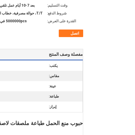
وقت التسليم:
بعد 7-10 أيام عمل تلقي الودائع
شروط الدفع:
T/T، حوالة مصرفية، خطاب الاعتماد
القدرة على العرض:
5000000pcs في الشهر
اتصل
مفصلة وصف المنتج
يكتب:
مقاس:
عينة:
طباعة:
إبراز:
حبوب منع الحمل طباعة ملصقات لا