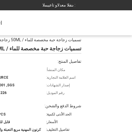
المبيعات والدعم الفنى :
ا
تسميات زجاجة حبة مخصصة للماء / 50ML زجاجة وصفها لوحي حاوية الجرار
تسميات زجاجة حبة مخصصة للماء / 50ML زجاجة وصفها لوحي حاوية الجرار
تفاصيل المنتج:
مكان المنشأ:
اسم العلامة التجارية:
URCE
إصدار الشهادات:
001 ,SGS
رقم الموديل:
1226
شروط الدفع والشحن:
الحد الأدنى لكمية:
PCS
الأسعار:
قابل ل
تفاصيل التغليف:
كرتون المهنية مربع التعبئة وا