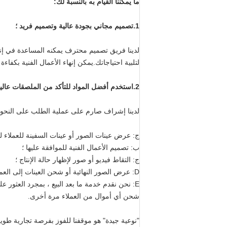
ما يمكننا القيام به بالنسبة لك:
1.تصميم مجاني بجودة عالية وتصميم فريد ؛
لدينا فريق تصميم محترف يمكنه المساعدة في إنش
لتلبية احتياجاتك.يمكن إنهاء الأعمال الفنية بكفاءة ع
2.
استخدم أفضل المواد للتأكد من الملصقات عالية
لدينا إشراف صارم على عملية الطلب على النحو ا
ج: عرض عينات الصور أو عينات السفينة للعملاء للا
ب: تصميم الأعمال الفنية للموافقة عليها ؛
ج: التقاط فيديو أو صور لإظهار حالة الإنتاج ؛
D: عرض الصور النهائية أو شحن العينات إلى العملاء للاختبار ؛
E: نحن نقدم خدمة ما بعد البيع ، بمجرد العثور على المشكلة ، نقوم بإعادة إنتاج المنتجات على الفور بدونها
شحن أي أموال من العملاء مرة أخرى.
"نوعية جيدة" هو موقفنا للفوز بفرصة تجارية طويل