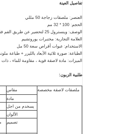
تفاصيل العينة
العنصر: ملصقات زجاجة 50 مللي
الحجم: 100 * 32 مم
الوصف: وينسترول 25 لتحضير عن طريق الفم فقط ، صنع في المملكة المتحدة
العلامة التجارية: مختبرات يوروتشيم
الاستخدام: عبوات أقراص سعة 50 مل
الطباعة: صورة ثلاثية الأبعاد بالليزر + طباعة ملو
الميزات: مادة لاصقة قوية ، مقاومة للماء ، ذات 
طلبية الزبون:
ملصقات لاصقة مخصصة
مقاس
مادة
يسخدم من اجل
الألوان
تصميم
م