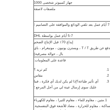
جهاز كمبيوتر شخصى 1000
ملصقات لاصقة
فقة على التصاميم ؛
5-7 أيام عمل بواسطة DHL
إيداع 70٪ قبل الإنتاج الضخم
(الدفع عن طريق T / T ، ويسترن يونيون ، مونيغرام ، باي
بال ، حوالة مصرفية)
قاعدة على المعلومات:
كم تريد ؟
مقاس
أي تأثير طباعة؟إذا لم يكن لديك أي فكرة ، فما
عليك سوى إرسال عينة لي من أجل المرجع ؛
1.
متين ، مقاوم للماء ، مقاوم للتيرا ، مقاوم للكهرباء
ساكنة ، مقاوم للحرارة ، مضاد للأشعة فوق البنفسجية.