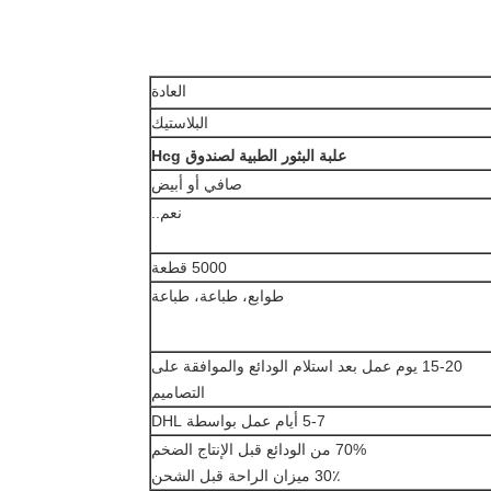
العادة
البلاستيك
علبة البثور الطبية لصندوق Hcg
صافي أو أبيض
نعم..
5000 قطعة
طوابع، طباعة، طباعة
15-20 يوم عمل بعد استلام الودائع والموافقة على
التصاميم
5-7 أيام عمل بواسطة DHL
70% من الودائع قبل الإنتاج الضخم
30٪ ميزان الراحة قبل الشحن