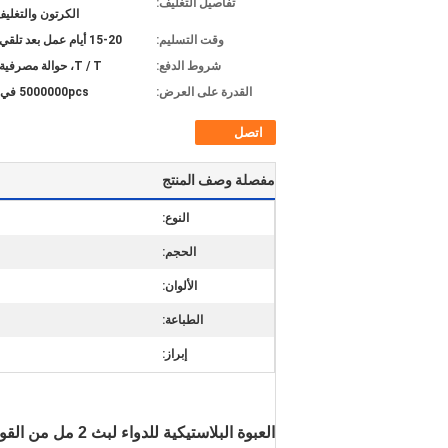
تفاصيل التغليف:
الكرتون والتغلي
وقت التسليم:
15-20 أيام عمل بعد تلقي الودائع
شروط الدفع:
T / T، حوالة مصرفية، L / C
القدرة على العرض:
5000000pcs في الشهر
اتصل
مفصلة وصف المنتج
النوع:
الحجم:
الألوان:
الطباعة:
إبراز:
العبوة البلاستيكية للدواء لبث 2 مل من القوارير المتطابقة