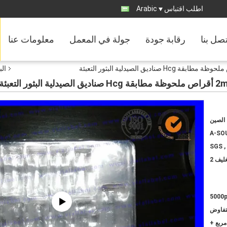
اطلب اقتباس
Arabic
تصل بنا
رقابة جودة
جولة في المعمل
معلومات عنا
الب
الصين
A-SO
SGS ,
ليف 2
5000
لتفاوض
مربع +