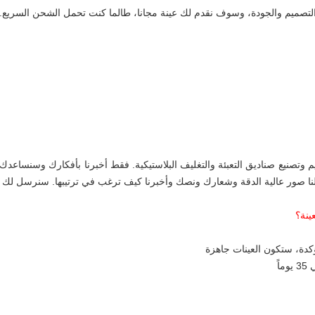
التصميم والجودة، وسوف نقدم لك عينة مجانا، طالما كنت تحمل الشحن السريع.
وتصنيع صناديق التعبئة والتغليف البلاستيكية. فقط أخبرنا بأفكارك وسنساعدك ف
ا صور عالية الدقة وشعارك ونصك وأخبرنا كيف ترغب في ترتيبها. سنرسل لك المل
ؤكدة، ستكون العينات جاهزة
اً