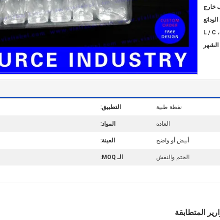
ف خارج
نفطة طبية
التطبيق:
العادة
المواد:
أبيض أو واضح
العينة:
الختم والنقش
الـ MOQ: