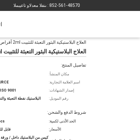
852-561-48570
المبيعات والدعم الفنى :
ا
العلاج البلاستيكية البثور التعبئة للتثبيت 2ml أقراص ملحوظة مطابقة Hcg صناديق الصيدلية البثور التعبئة
العلاج البلاستيكية البثور التعبئة للتثبيت 2ml أقراص ملحوظة مطابقة Hcg صناديق الصيدلية البثور التعبئة
تفاصيل المنتج:
مكان المنشأ:
اسم العلامة التجارية:
URCE
إصدار الشهادات:
 ISO 9001
رقم الموديل:
البلاستيك نفطة التعبئة والتغ
شروط الدفع والشحن:
الحد الأدنى لكمية:
pcs
الأسعار:
قابل ل
كيس من البلاستيك داخل / ورقة 