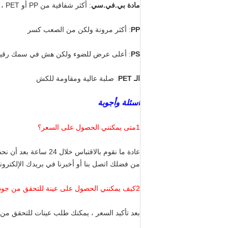
مادة بي.في.سي
:
أكثر شفافية من PP أو PET ، هناك نوعان موجودان: ناعم وصلب
PP
: أكثر مرونة ولكن من الصعب كسر
PS
: أعلى عرض للضوء ولكن هش في سمك رقي
الـ PET
:
صلبة عالية ومقاومة للكش
أسئلة وأجوبة
1متى يمكنني الحصول على السعر؟
عادة ما نقوم بالاقتباس خلال 24 ساعة بعد أن نحصل على استفسارك. إذا كنت عاجلا جدا للحصول على السعر،
من فضلك اتصل بنا أو أخبرنا في بريدك الإلكترون
2كيف يمكنني الحصول على عينة للتحقق من جودتك؟
بعد تأكيد السعر ، يمكنك طلب عينات للتحقق من ج