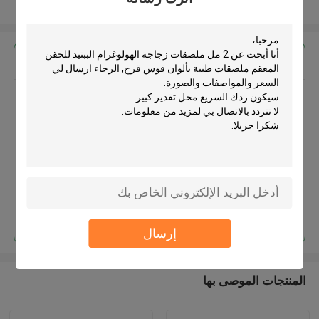
عرض المزيد
احصل على افضل سعر ل
2 مل ملصقات زجاجة الهولوغرام
الببتيد للحقن المعقم ملصقات طبية
بألوان قوس قزح
استمر
إرسال
المنتجات الموصى بها