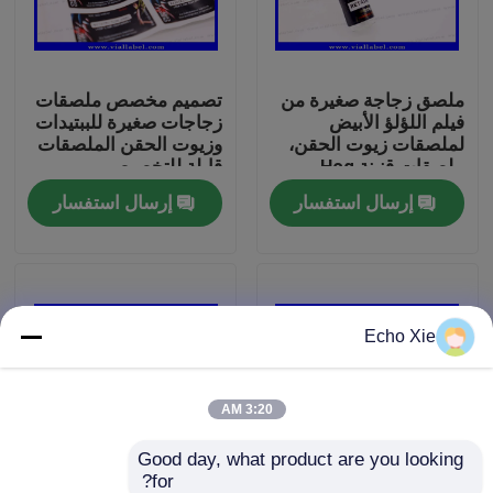
جولة في المعمل
ملصق زجاجة صغيرة من
تصميم مخصص ملصقات
فيلم اللؤلؤ الأبيض
زجاجات صغيرة للببتيدات
رقابة جودة
لملصقات زيوت الحقن،
وزيوت الحقن الملصقات
ملصقات قنينة Hcg
قابلة للتخصيص
طباعة شعار مخصص
إرسال استفسار
إرسال استفسار
اتصل بنا
اطلب اقتباس
Echo Xie
تسميات 10ML فيال
10ML فيال صناديق
3:20 AM
Good day, what product are you looking 
تسميات زجاجة صغيرة
for?
ملصقات هولوغرافية
ملصقات NAD+، ملصق