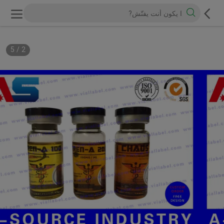
5
/
2