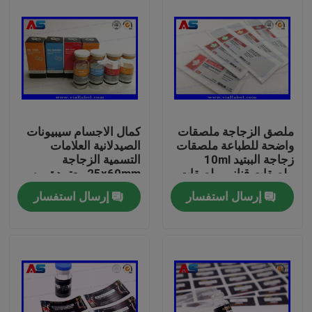
ملصق الزجاجة ملصقات
كمال الاجسام سيبيونات
واضحة للطباعة ملصقات
الصيدلانية العلامات
زجاجة الببتيد 10ml
التسمية الزجاجة
ملصقات قناني ملصقات
25x60mm معتمدة من
زجاجة صغيرة
قبل ISO لعلب 10ml
إرسال استفسار
إرسال استفسار
بيت
منتجات
معلومات عنا