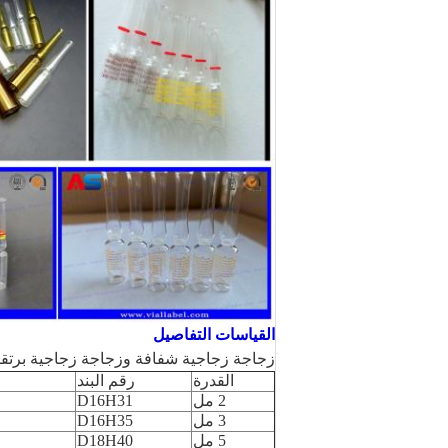
القياسات التفاصيل
زجاجة زجاجية شفافة وزجاجة زجاجية برتقال
القدرة
رقم البند
2 مل
D16H31
3 مل
D16H35
5 مل
D18H40