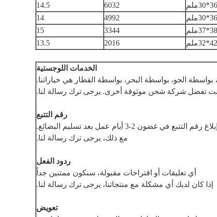
14.5
6032
14
4992
15
3344
13.5
2016
الخدمات اللوجستية
DHL، EMS، FEDE و UPS، SKYNET، بواسطة الجو، بواسطة البحر، بواسطة القطار هي خياراتنا.
نت تفضل شركة شحن موثوقة أخرى. يرجى ترك رسالة لنا.
رقم التتبع
قم التتبع في غضون 2-3 أيام عمل بعد تسليم البضائع.
مع ذلك، يرجى ترك رسالة لنا.
ردود الفعل
أي تعليقات أو اقتراحات مقبولة، سنكون ممتنين جداً
إذا كان لديك أي مشكلة مع منتجاتنا، يرجى ترك رسالة لنا.
تعويض