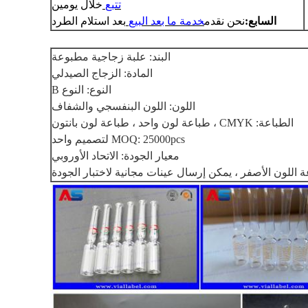
تتبع
خلال يومين
السابع:
نحن نقدم
خدمة ما بعد البيع
بعد استلام الطرد
البند: علبة زجاجية مطبوعة
المادة: الزجاج الصيدلي
النوع: النوع B
اللون: اللون البنفسجي والشفاف
الطباعة: CMYK ، طباعة لون واحد ، طباعة لون بانتون
MOQ: 25000pcs لتصميم واحد
معيار الجودة: الاتحاد الأوروبي