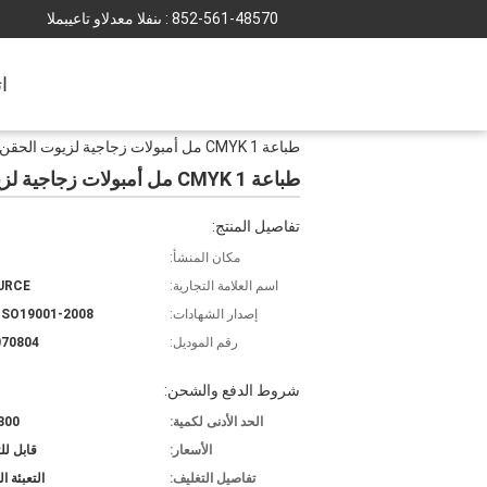
852-561-48570
المبيعات والدعم الفنى :
ا
طباعة CMYK 1 مل أمبولات زجاجية لزيوت الحقن / الأدوية
طباعة CMYK 1 مل أمبولات زجاجية لزيوت الحقن / الأدوية
تفاصيل المنتج:
مكان المنشأ:
اسم العلامة التجارية:
URCE
إصدار الشهادات:
ISO19001-2008
رقم الموديل:
070804
شروط الدفع والشحن:
الحد الأدنى لكمية:
300 قطع
الأسعار:
قابل ل
تفاصيل التغليف:
التعبئة ا