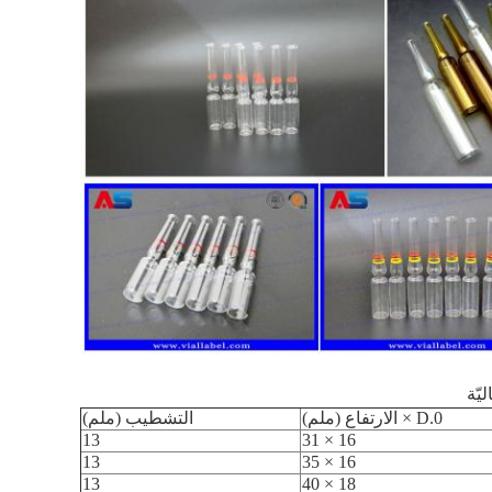
يّة
0.D × الارتفاع (ملم)
التشطيب (ملم)
13
16 × 31
13
16 × 35
13
18 × 40