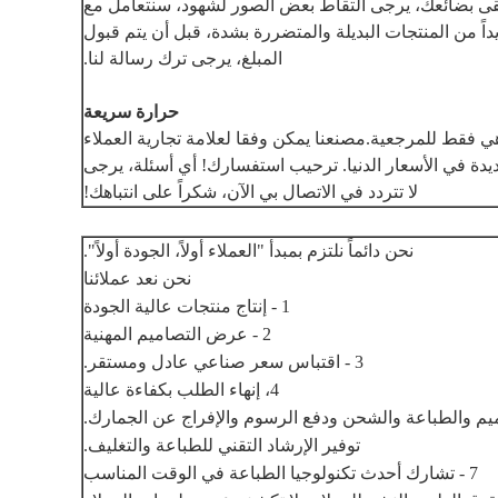
تلقى بضائعك، يرجى التقاط بعض الصور لشهود، سنتعامل مع
ءاً جديداً من المنتجات البديلة والمتضررة بشدة، قبل أن يتم قبول
المبلغ، يرجى ترك رسالة لنا.
حرارة سريعة
 فقط للمرجعية.مصنعنا يمكن وفقا لعلامة تجارية العملاء
ديدة في الأسعار الدنيا. ترحيب استفسارك! أي أسئلة، يرجى
لا تتردد في الاتصال بي الآن، شكراً على انتباهك!
نحن دائماً نلتزم بمبدأ "العملاء أولاً، الجودة أولاً".
نحن نعد عملائنا
1 - إنتاج منتجات عالية الجودة
2 - عرض التصاميم المهنية
3 - اقتباس سعر صناعي عادل ومستقر.
4، إنهاء الطلب بكفاءة عالية
توفير الإرشاد التقني للطباعة والتغليف.
7 - تشارك أحدث تكنولوجيا الطباعة في الوقت المناسب