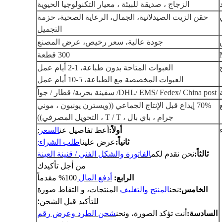
الزجاج ، صديقة للبيئة ، معيار التكنولوجيا الحيوية
حقن الزيت الصيدلانية، الجمال، الرعاية الصحية، حزمة
التجميل
جودة عالية، سعر رخيص، عرض المصنع
300 قطعة
العبوات المتاحة بدون طباعة، 1-2 أيام عمل
العبوات المخصصة مع الطباعة، 5-10 أيام عمل
DHL/ EMS/ Fedex/ China post/ سفينة بحرية/ قطار / جواً
70% إيداع قبل الإنتاج الجماعي ((ويسترن يونيون ، موني
جرام ، باي بال ، T / T ، التحويل المصرفي))
أولاً:
أعط تفاصيل عن
السعر
;
ثانياً:
عرض علينا
طلب الشراء
;
ثالثاً:
نحن نقدم لكم
الفاتورة والشكل الفني / قنينة العينة
من أجل تأكيدك
الرابع:
أدفع المال
100% مقدماً
الخامس:
نحن
المنتج والتغليف
المنتجات، و التقاط صورة
للتأكيد قبل الشحن؛
السادسة:
أنت تؤكد الصورة، ونحن
شحن الطرد وعرض رقم