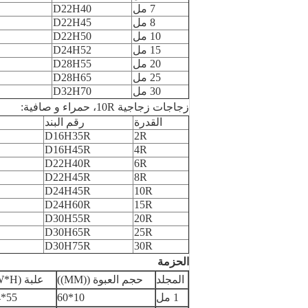
7 مل
D22H40
8 مل
D22H45
10 مل
D22H50
15 مل
D24H52
20 مل
D28H55
25 مل
D28H65
30 مل
D32H70
زجاجات زجاجية 10R، حمراء و صافية:
القدرة
رقم البند
D16H35R
2R
D16H45R
4R
D22H40R
6R
D22H45R
8R
D24H45R
10R
D24H60R
15R
D30H55R
20R
D30H65R
25R
D30H75R
30R
الحزمة
المجلد
حجم العبوة ((MM))
علبة (L*W*H) MM
1 مل
10*60
55*34*33ملم