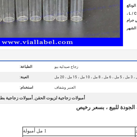
T / T ، حوالة مصرفية ، L / C ،
ي جرام
زجاج صيدلية بيو
الطباعة:
العينة:
العنبر وشفاف
استخدام:
أمبولات زجاجية لزيوت الحقن
أمبولات زجاجية بطباعة
,
1 مل أمبولة