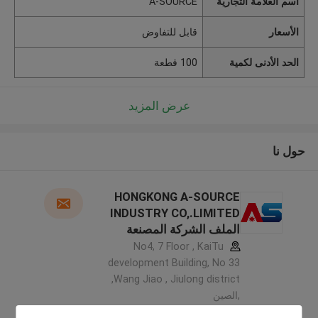
اسم العلامة التجارية
A-SOURCE
الأسعار
قابل للتفاوض
الحد الأدنى لكمية
100 قطعة
عرض المزيد
حول نا
HONGKONG A-SOURCE
INDUSTRY CO,.LIMITED
الملف الشركة المصنعة
No4, 7 Floor , KaiTu
development Building, No 33
,Wang Jiao , Jiulong district
,الصين
5.0