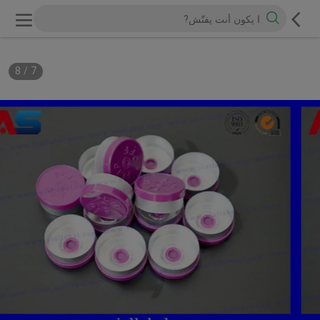
8
/
7