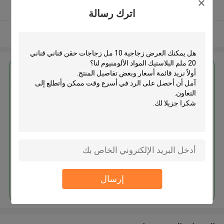
يدقّق ممون
اترك رسالة
عرض المزيد
احصل على افضل سعر ل
زجاجية 10 مل زجاجات حقن قناني
قناني 20 ملم البلاستيك المواد
الألومنيوم
استمر
إرسال