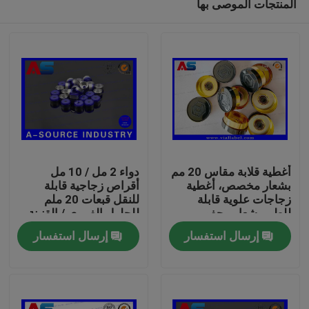
المنتجات الموصى بها
أغطية قلابة مقاس 20 مم
دواء 2 مل / 10 مل
بشعار مخصص، أغطية
أقراص زجاجية قابلة
زجاجات علوية قابلة
للنقل قبعات 20 ملم
للطي بشعار محفور
للحلول الفموي / القنينة
بيت
حسب الطلب الحد الأدنى
الزجاجية الصغيرة
إرسال استفسار
إرسال استفسار
للطلب 30000 قطعة
منتجات
معلومات عنا