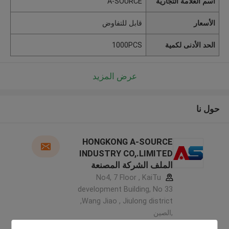
اسم العلامة التجارية
A-SOURCE
الأسعار
قابل للتفاوض
الحد الأدنى لكمية
1000PCS
عرض المزيد
حول نا
HONGKONG A-SOURCE
INDUSTRY CO,.LIMITED
الملف الشركة المصنعة
No4, 7 Floor , KaiTu
development Building, No 33
,Wang Jiao , Jiulong district
,الصين
5.0