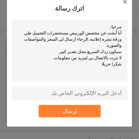
يدقّق ممون
اترك رسالة
عرض المزيد
احصل على افضل سعر ل
مخصص الورنيش مستحضرات
التجميل طي ورقة نشرة إعلانية
استمر
إرسال