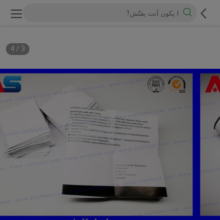
4
/
3