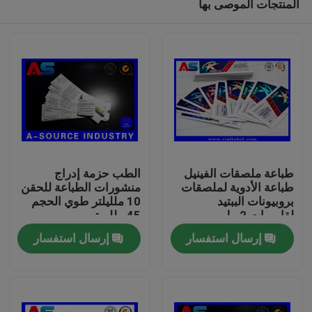
المنتجات الموصى بها
طباعة ملصقات الفينيل
الطب حزمة إدراج
طباعة الأدوية لملصقات
منشورات الطباعة للحقن
بروبيونات الببتيد
10 ملليلتر طوي الحجم
لقارورات 2 مل
45 ملليمتر
بيت
إرسال استفسار
إرسال استفسار
منتجات
معلومات عنا