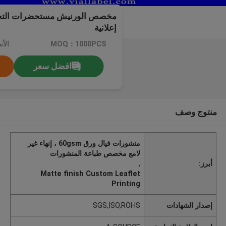
مخصص الورنيش مستحضرات التج
إعلانية
MOQ：1000PCS
الأ
افضل سعر
منتوج وصف
منشورات فيال ورق 60gsm ، إنهاء غير
لامع مخصص طباعة المنشورات
أبرز:
,
Matte finish Custom Leaflet
Printing
إصدار الشهادات
SGS,ISO,ROHS