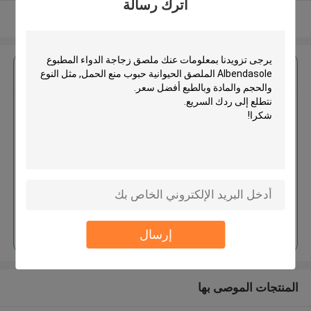
اترك رسالة
عرض المزيد
احصل على افضل سعر ل
ملصق زجاجة الدواء المطبوع
Albendasole الملصق الحيوانية
حبوب منع الحمل
استمر
إرسال
المنتجات الموصى بها