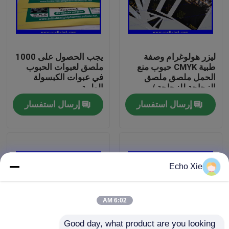
جولة في المعمل
ليزر هولوغرام وصفة
يجب الحصول على 1000
رقابة جودة
طبية CMYK حبوب منع
ملصق لعبوات الحبوب
الحمل ملصق ملصق
في عبوات الكبسولة
الزجاجة للزجاجة /
الطبية
اتصل بنا
الحقيبة
إرسال استفسار
إرسال استفسار
اطلب اقتباس
تسميات 10ML فيال
Echo Xie
10ML فيال صناديق
6:02 AM
تسميات زجاجة صغيرة
Good day, what product are you looking 