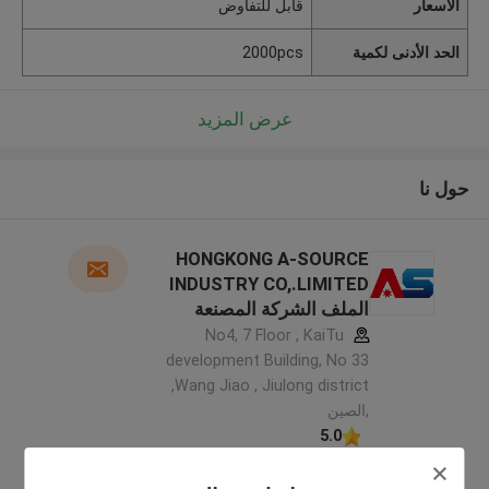
الأسعار
قابل للتفاوض
الحد الأدنى لكمية
2000pcs
عرض المزيد
حول نا
HONGKONG A-SOURCE
INDUSTRY CO,.LIMITED
الملف الشركة المصنعة
No4, 7 Floor , KaiTu
development Building, No 33
,Wang Jiao , Jiulong district
,الصين
5.0
يدقّق ممون