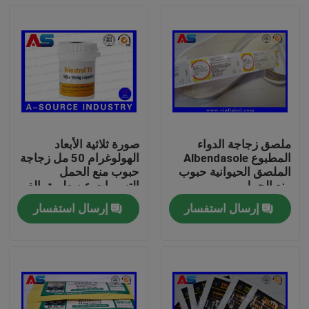
ملصق زجاجة الدواء
صورة ثلاثية الأبعاد
المطبوع Albendasole
الهولوغرام 50 مل زجاجة
الملصق الحيوانية حبوب
حبوب منع الحمل
منع الحمل
التسميات عن طريق الفم
المنشطات فيال ملصق
إرسال استفسار
إرسال استفسار
تسمية / شخصية زجاجة
بيت
تسميات
منتجات
معلومات عنا