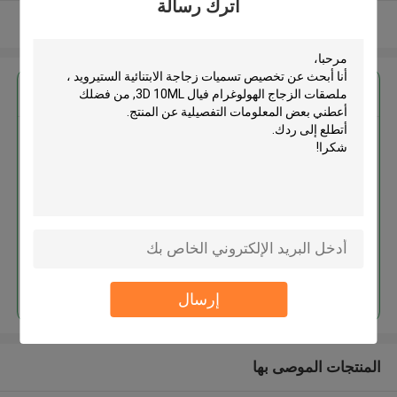
اترك رسالة
عرض المزيد
احصل على افضل سعر ل
تخصيص تسميات زجاجة الابتنائية
الستيرويد ، ملصقات الزجاج
الهولوغرام فيال 3D 10ML
استمر
إرسال
المنتجات الموصى بها