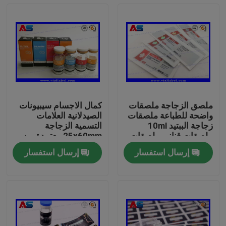
ملصق الزجاجة ملصقات
كمال الاجسام سيبيونات
واضحة للطباعة ملصقات
الصيدلانية العلامات
زجاجة الببتيد 10ml
التسمية الزجاجة
ملصقات قناني ملصقات
25x60mm معتمدة من
زجاجة صغيرة
قبل ISO لعلب 10ml
إرسال استفسار
إرسال استفسار
بيت
منتجات
معلومات عنا