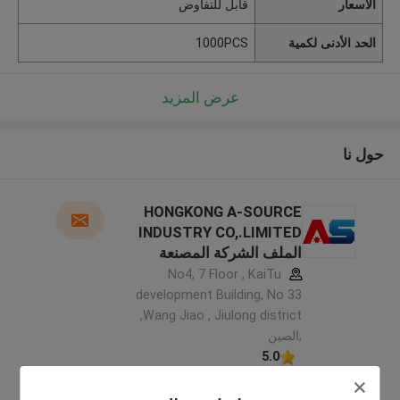
الأسعار
قابل للتفاوض
الحد الأدنى لكمية
1000PCS
عرض المزيد
حول نا
HONGKONG A-SOURCE
INDUSTRY CO,.LIMITED
الملف الشركة المصنعة
No4, 7 Floor , KaiTu
development Building, No 33
,Wang Jiao , Jiulong district
,الصين
5.0
يدقّق ممون