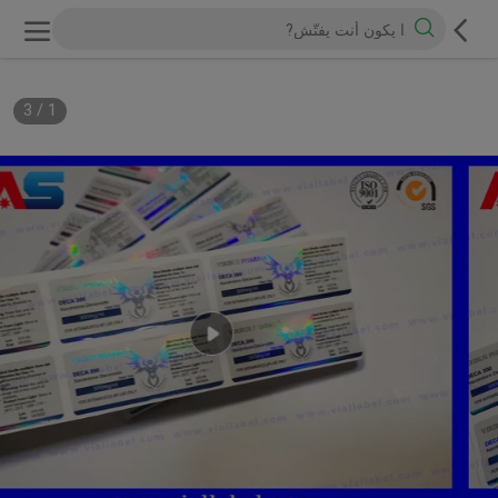
3
/
1