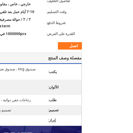
تفاصيل التغليف:
خارجي ، خاص ، مقاوم
وقت التسليم:
7-10 أيام عمل بعد تلقي الودائع
T / T / حوالة مصرفية
شروط الدفع:
erm ، ،
القدرة على العرض:
1000000pcs في الشهر
اتصل
مفصلة وصف المنتج
يكتب:
الألوان:
طلب:
زجاجات حقن دوائية ، 
تصميم:
تصميم م
إبراز: