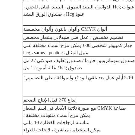
عبوات Hcg الدوائية ، الببتيد الفموي ، الببتيد القابل للحقن ،
عبوة Hcg ، صندوق الورق الببتيد
ألوان CMYK وألوان بانتون وألوان مخصصة
تصميم مخصص ، عمل فني صيدلاني بشعار مخصص
جهاز كمبيوتر شخصى 1000
يمكن مزج أسماء مختلفة على
سبيل المثال hcg ، sarms ، peptides
صندوق سوماتروبين فارما / صندوق تغليف صيدلاني / 2 مل
صندوق hcg / علبة أمبولة 1 مل
5-10 أيام عمل بعد تلقي الودائع والموافقة على التصاميم ؛
إيداع 70٪ قبل الإنتاج الضخم
طباعة CMYK مع صورة ثلاثية الأبعاد في اسم الشعار
يمكن مزج أسماء منتجات مختلفة ؛
مناسبة لزجاجات القطارة 10 مللي
يمكن استخدامه مباشرة ، لا حاجة للغراء