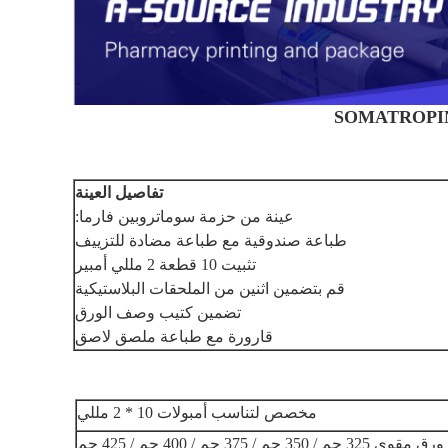
تفاصيل العينة
عينة من حزمة سوماتروبين فارما:
طباعة صندوقية مع طباعة مضادة للتزييف
تثبيت 10 قطعة 2 مللي أمبير
قم بتضمين اثنين من الملحقات البلاستيكية
تضمين كتيب وصف الورق
قارورة مع طباعة ملصق لاصق
مخصص لتناسب أمبولات 10 * 2 مللي
ورق مقوى 325 جم / 350 جم / 375 جم / 400 جم / 425 جم