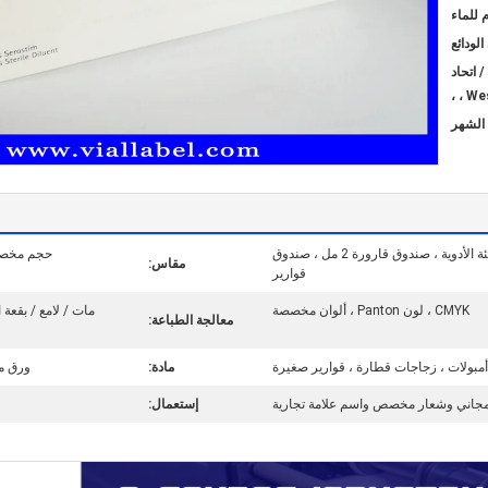
 للماء
 / اتحاد
West
صندوق Hcg ، صندوق تعبئة الأدوية ، صندوق قارورة 2 مل ، صندوق
حجم مخصص 
مقاس:
قوارير
CMYK ، لون Panton ، ألوان مخصصة
مات / لامع / بقعة
معالجة الطباعة:
أمبولات ، زجاجات قطارة ، قوارير صغيرة
مادة:
ورق مصقول 325g-800g / و
جاني وشعار مخصص واسم علامة تجارية
إستعمال: