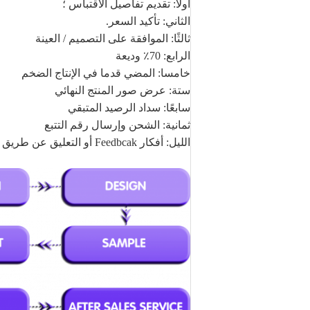
أولاً: تقديم تفاصيل الاقتباس ؛
الثاني: تأكيد السعر.
ثالثًا: الموافقة على التصميم / العينة
الرابع: 70٪ وديعة
خامسا: المضي قدما في الإنتاج الضخم
ستة: عرض صور المنتج النهائي
سابعًا: سداد الرصيد المتبقي
ثمانية: الشحن وإرسال رقم التتبع
الليل: أفكار Feedbcak أو التعليق عن طريق البريد الإلكتروني أو ترك رسالة على الموقع ؛