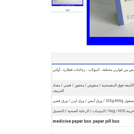
من قوارير مختلفة ، أمبولات ، زجاجات قطارة ، أواني
 الأشعة فوق البنفسجية / منقوش / محفور / فضي / مضاد
للتزييف
رق أبيض / ورق ليزر / ورق فضي
حزمة Hcg / HCG / الببتيدات / الرعاية الصحية / التجميل
medicine paper box
paper pill box
,