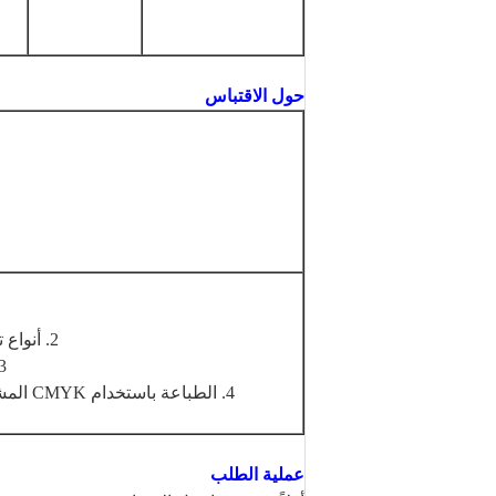
حول الاقتباس
2. أنواع تصميم أقل ، السعر أرخص بكثير من امتلاك تكلفة النموذج ؛
3. الألوان البسيطة أرخص من الألوان المختلف
4. الطباعة باستخدام CMYK المشترك أرخص ، ولكن يمكن أن تصنع أنواع النقش الهولوغرام
عملية الطلب