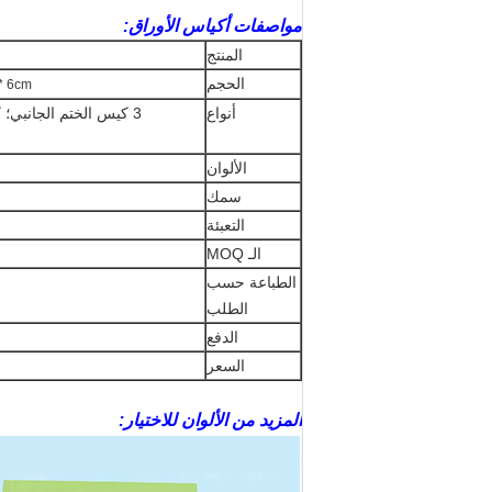
مواصفات أكياس الأوراق:
المنتج
الحجم
9 * 6cm
أنواع
3 كيس الختم الجانب
الألوان
سمك
التعبئة
الـ MOQ
الطباعة حسب
الطلب
الدفع
السعر
المزيد من الألوان للاختيار: