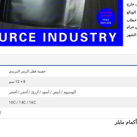
ف خارج
، خطاب
ي جرام
حقيبة قفل الرمز البريدي
8 × 12 سم
ألومنيوم / أبيض / أسود / أزرق / أحمر / أخضر
10C / 14C / 16C
ا
كمام مايلر