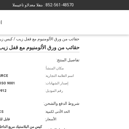
852-561-48570
المبيعات والدعم الفنى :
ا
حقائب من ورق الألومنيوم مع قفل زيب / كيس زيب
حقائب من ورق الألومنيوم مع قفل زيب
تفاصيل المنتج:
مكان المنشأ:
اسم العلامة التجارية:
URCE
إصدار الشهادات:
 ISO 9001
رقم الموديل:
0912
شروط الدفع والشحن:
الحد الأدنى لكمية:
CS
الأسعار:
قابل ل
كيس من البلاستيك مربع الداخ