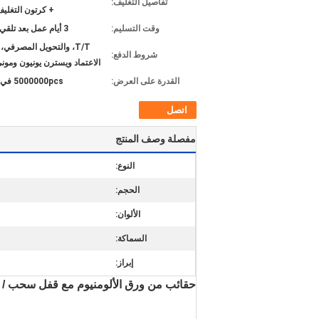
تفاصيل التغليف:
+ كرتون التغلي
وقت التسليم:
3 أيام عمل بعد تلقي الودائع
T/T، والتحويل المصرفي
شروط الدفع:
الاعتماد ويسترن يونيون ومون
القدرة على العرض:
5000000pcs في الشهر
اتصل
مفصلة وصف المنتج
النوع:
الحجم:
الألوان:
السماكة:
إبراز:
حقائب من ورق الألومنيوم مع قفل سحب / أ