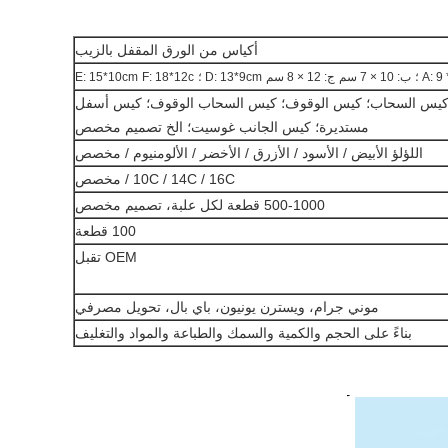
أكياس من الورق المقفل بالزيب
A:  ؛
ب: 10 × 7 سم
ج: 12 × 8 سم
D: 13*9cm ؛
F: 18*12c
E: 15*10cm
ي؛ كيس السحاب؛ كيس الوقوف؛ كيس السحاب الوقوف؛ كيس أسفل
مستديرة؛ كيس الجانب غوسيت؛ الخ تصميم مخصص
اللؤلؤ الأبيض / الأسود / الأزرق / الأخضر / الألومنيوم / مخصص
10C / 14C / 16C / مخصص
500-1000 قطعة لكل علبة، تصميم مخصص
100 قطعة
OEM تقبل
موني جرام، ويسترن يونيون، باي بال، تحويل مصرفي
بناءً على الحجم والكمية والسمك والطباعة والمواد والتغليف