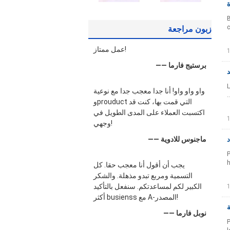
B
c
زبون مراجعة
عمل ممتاز!
—— برستيج فارما
L
واو واو واو! أنا جدا معجب جدا مع نوعية
وprouduct التي قمت بها، كنت قد
اكتسبت العملاء على المدى الطويل في
وجهي!
—— ماجنوس للادوية
د
P
h
يجب أن أقول أنا معجب حقا. كل
التسمية ومربع تبدو مذهلة. والشكر
الكبير لكم لمساعدتكم. سنفعل بالتأكيد
أكثر busienss مع A-المصدر!
—— نوبل فارما
P