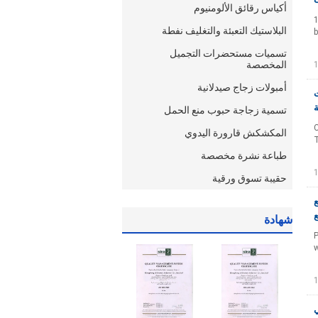
أكياس رقائق الألومنيوم
1
البلاستيك التعبئة والتغليف نفطة
b
تسميات مستحضرات التجميل
المخصصة
أمبولات زجاج صيدلانية
ت
ة
تسمية زجاجة حبوب منع الحمل
C
المكشكش قارورة اليدوي
T
طباعة نشرة مخصصة
حقيبة تسوق ورقية
رخيصة لقوارير 10ML مع
ع
شهادة
P
w
قناني