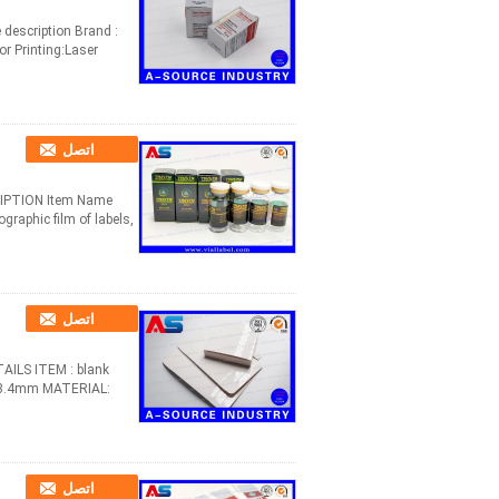
escription Brand :
or Printing:Laser
اتصل
RIPTION Item Name
graphic film of labels,
اتصل
TAILS ITEM : blank
16*38.4mm MATERIAL:
اتصل