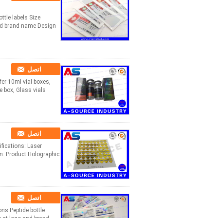
ottle labels Size
and brand name Design
اتصل
er 10ml vial boxes,
ox, Glass vials, ...
اتصل
fications: Laser
on. Product Holographic
اتصل
ons Peptide bottle