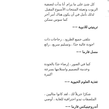
l
كل شئ على ما يرام. أنا بدأت لتصفية
الزيوت وتعبئة المنتجات الأسبوع المقبل.
لذلك نأمل في أن يكون هناك أمر آخر
كما سوس ممكن
—— ترينيتي للادوية
نتلقى جميع الطرود ، زجاجات ذات
جودة عالية جدًا ، وتسليم سريع ، رائع!
—— مسل فارما
كما في الصور ، إرضاء جدًا بالجودة
وخدمة التصميم واستلامها بسرعة
كبيرة!
—— تغذية العلوم الحيوية
شكرًا جزيلاً لك ، لقد كانوا مثاليين ،
الملصقات تبدو احترافية للغاية ، أوصي
—— أندروجينيكس فارما