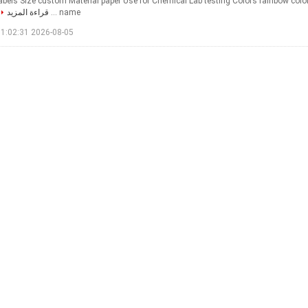
abels Size custom Material paper Use for Chemical Lab testing Colors rainbow colo
name ...
قراءة المزيد
2026-08-05 11:02:31